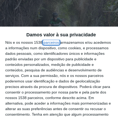
Damos valor à sua privacidade
Nós e os nossos 1538
parceiros
armazenamos e/ou acedemos
a informações num dispositivo, como cookies, e processamos
dados pessoais, como identificadores únicos e informações
padrão enviadas por um dispositivo para publicidade e
conteúdos personalizados, medição de publicidade e
conteúdos, pesquisa de audiências e desenvolvimento de
serviços.
Com a sua permissão, nós e os nossos parceiros
poderemos usar identificação e dados de geolocalização
precisos através da procura de dispositivos. Poderá clicar para
Coruche recebe no dia 1 de maio uma Ultra
consentir o processamento por nossa parte e pela parte dos
Maratona de BTT, com percursos de 80 e
nossos 1538 parceiros, conforme descrito acima. Em
alternativa, pode aceder a informações mais pormenorizadas e
150 quilómetros, entre a vila de Coruche e o
alterar as suas preferências antes de consentir ou recusar o
montado.
consentimento.
Tenha em atenção que algum processamento