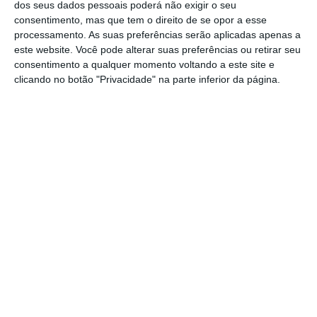
dos seus dados pessoais poderá não exigir o seu
consentimento, mas que tem o direito de se opor a esse
Numa organização dos Craks do Pedal, o
processamento. As suas preferências serão aplicadas apenas a
evento tem inscrições abertas até dia 28 de
este website. Você pode alterar suas preferências ou retirar seu
abril, no site www.apedalar.pt.
consentimento a qualquer momento voltando a este site e
clicando no botão "Privacidade" na parte inferior da página.
O percurso será guiado por gps e podem
participar bicicletas de BTT, Gravel e
elétricas.
Mais informações podem ser obtidas pelo
telefone 934 350 098 ou e-mail
Pimentel@domseguro.pt.
Partilhar