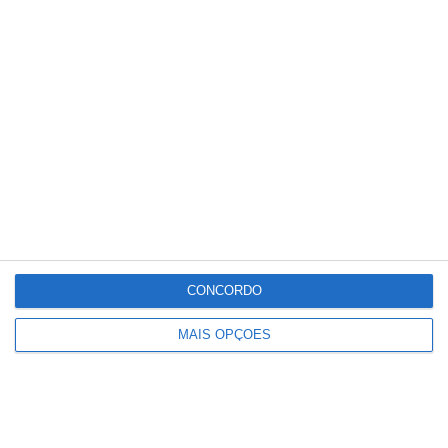
Rio Maior esclarece população sobre
recuperação de danos causados
pelas intempéries
CONCORDO
MAIS OPÇÕES