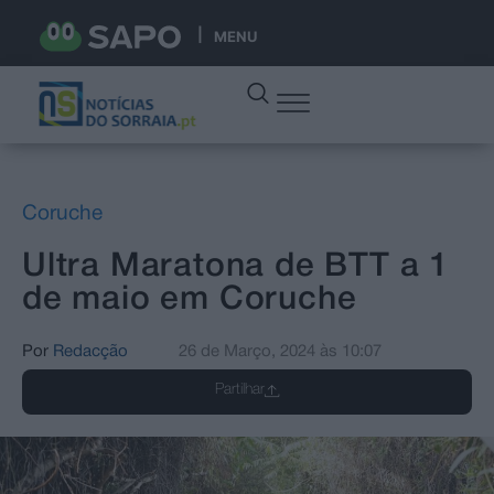
MENU
Coruche
Ultra Maratona de BTT a 1
de maio em Coruche
Por
Redacção
26 de Março, 2024
às
10:07
Partilhar