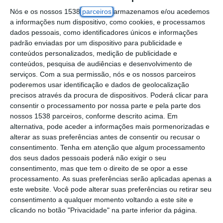
Nós e os nossos 1538
parceiros
armazenamos e/ou acedemos
O Instituto Português do Mar e da Atmosfera
a informações num dispositivo, como cookies, e processamos
(IPMA) tinha colocado anteriormente sob
dados pessoais, como identificadores únicos e informações
padrão enviadas por um dispositivo para publicidade e
aviso laranja os distritos do Porto, Viana do
conteúdos personalizados, medição de publicidade e
Castelo, Lisboa, Leiria, Aveiro, Coimbra e
conteúdos, pesquisa de audiências e desenvolvimento de
serviços.
Com a sua permissão, nós e os nossos parceiros
Braga.
poderemos usar identificação e dados de geolocalização
precisos através da procura de dispositivos. Poderá clicar para
Hoje, o instituto estendeu o aviso laranja aos
consentir o processamento por nossa parte e pela parte dos
distritos de Faro, Setúbal e Beja por causa
nossos 1538 parceiros, conforme descrito acima. Em
alternativa, pode aceder a informações mais pormenorizadas e
do estado do mar.
alterar as suas preferências antes de consentir ou recusar o
consentimento.
Tenha em atenção que algum processamento
Estes 10 distritos vão estar sob aviso laranja
dos seus dados pessoais poderá não exigir o seu
consentimento, mas que tem o direito de se opor a esse
entre as 15:00 de hoje e as 09:00 de quarta-
processamento. As suas preferências serão aplicadas apenas a
feira, voltando depois a estar sob aviso
este website. Você pode alterar suas preferências ou retirar seu
consentimento a qualquer momento voltando a este site e
laranja entre as 03:00 de quinta-feira e as
clicando no botão "Privacidade" na parte inferior da página.
00:00 de sexta-feira.