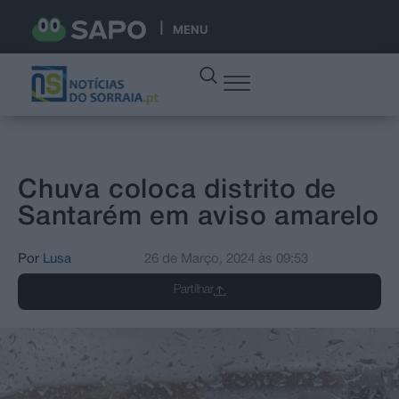
MENU
Chuva coloca distrito de
Santarém em aviso amarelo
Por
Lusa
26 de Março, 2024
às
09:53
Partilhar