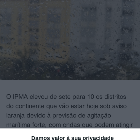
O IPMA elevou de sete para 10 os distritos
do continente que vão estar hoje sob aviso
laranja devido à previsão de agitação
marítima forte, com ondas que podem atingir
os 12 metros.
Damos valor à sua privacidade