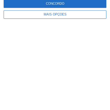
CONCORDO
Iria com 3,02 g/l de álcool no sangue
MAIS OPÇÕES
Detenções registadas pela PSP em
eventos desportivos aumentam 136%