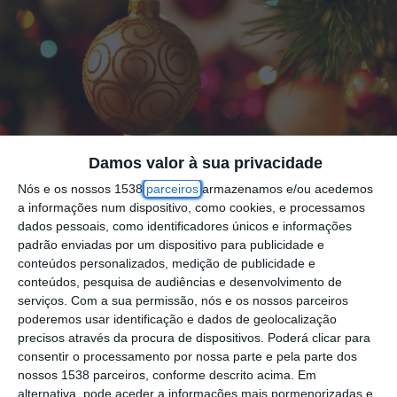
Damos valor à sua privacidade
Nós e os nossos 1538
parceiros
armazenamos e/ou acedemos
a informações num dispositivo, como cookies, e processamos
Foi anunciada esta sexta-feira, pelo Primeiro-
dados pessoais, como identificadores únicos e informações
padrão enviadas por um dispositivo para publicidade e
Ministro António Costa, o despacho que
conteúdos personalizados, medição de publicidade e
concede a tolerância de ponto, aos
conteúdos, pesquisa de audiências e desenvolvimento de
serviços.
Com a sua permissão, nós e os nossos parceiros
funcionários públicos, para a quadra
poderemos usar identificação e dados de geolocalização
natalícia, nomeadamente nos dias 24 e 31 de
precisos através da procura de dispositivos. Poderá clicar para
Dezembro.
consentir o processamento por nossa parte e pela parte dos
nossos 1538 parceiros, conforme descrito acima. Em
alternativa, pode aceder a informações mais pormenorizadas e