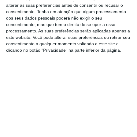
‘
Considerando que é tradicional a
alterar as suas preferências antes de consentir ou recusar o
deslocação de muitas pessoas para fora
consentimento.
Tenha em atenção que algum processamento
dos seus dados pessoais poderá não exigir o seu
dos seus locais de residência no período
consentimento, mas que tem o direito de se opor a esse
natalício e de ano novo tendo em vista a
processamento. As suas preferências serão aplicadas apenas a
este website. Você pode alterar suas preferências ou retirar seu
realização de reuniões familiares;
consentimento a qualquer momento voltando a este site e
considerando a prática que tem sido
clicando no botão "Privacidade" na parte inferior da página.
seguida ao longo dos anos; considerando a
tradição existente no sentido da concessão
de tolerância de ponto, nesta época, nos
serviços públicos não essenciais, é
concedida tolerância de ponto aos
trabalhadores que exercem funções
públicas nos serviços da administração
directa do Estado, sejam eles centrais ou
desconcentrados, e nos institutos públicos