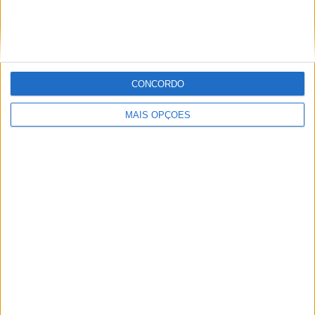
CONCORDO
ULS Lezíria reforça transformação
MAIS OPÇÕES
digital na saúde através do projeto
Value4Health