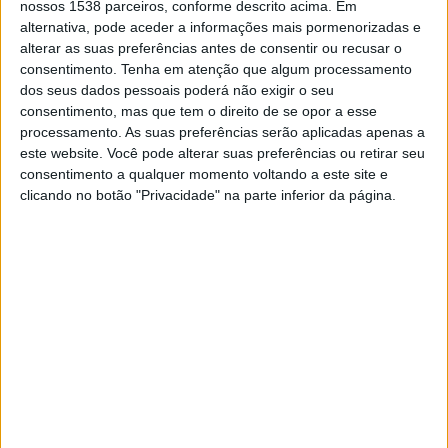
socioprofissionais da GNR um subsídio que
nossos 1538 parceiros, conforme descrito acima. Em
alternativa, pode aceder a informações mais pormenorizadas e
tem como referência o vencimento base do
alterar as suas preferências antes de consentir ou recusar o
comandante-geral da Guarda Nacional
consentimento.
Tenha em atenção que algum processamento
dos seus dados pessoais poderá não exigir o seu
Republicana.
consentimento, mas que tem o direito de se opor a esse
processamento. As suas preferências serão aplicadas apenas a
Segundo a proposta inicial do Governo, a
este website. Você pode alterar suas preferências ou retirar seu
que Lusa teve acesso, os oficiais passariam
consentimento a qualquer momento voltando a este site e
clicando no botão "Privacidade" na parte inferior da página.
a ter um subsídio de 12% da remuneração
base do comandante-geral da GNR, que é
de 5.216,23 euros, enquanto a percentagem
para os sargentos é de 9% e para os
guardas de 7%.
A ministra da Administração Interna está a
apresentar hoje aos sindicatos da PSP e
associações socioprofissionais da GNR a