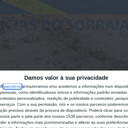
Damos valor à sua privacidade
38
parceiros
armazenamos e/ou acedemos a informações num dispositi
essoais, como identificadores únicos e informações padrão enviadas 
conteúdos personalizados, medição de publicidade e conteúdos, pesqui
cerca de 50 plantas de cannabis, depois de um
serviços.
Com a sua permissão, nós e os nossos parceiros poderemos 
ruche, ter denunciado aquilo que era uma planta
ção precisos através da procura de dispositivos. Poderá clicar para co
ossa parte e pela parte dos nossos 1538 parceiros, conforme descrit
eder a informações mais pormenorizadas e alterar as suas preferência