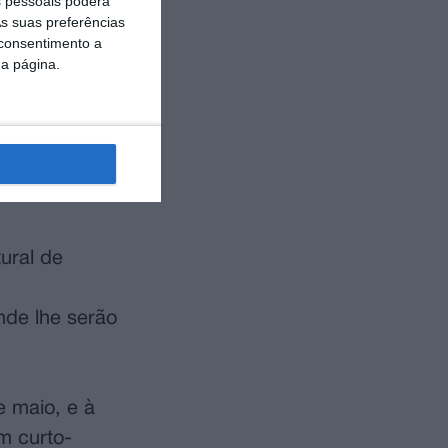
 pessoais poderá
uche, que
s suas preferências
 consentimento a
to
da página.
ível deter o
l de
ural de
onde lhe serão
e maio, e à
m curto-