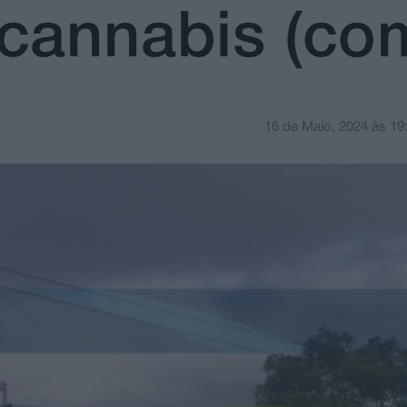
cannabis (co
16 de Maio, 2024
às
19