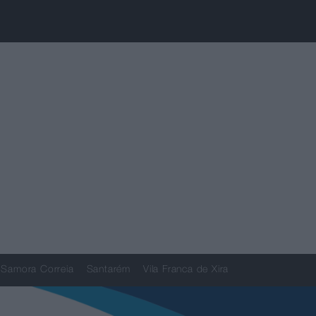
Samora Correia
Santarém
Vila Franca de Xira