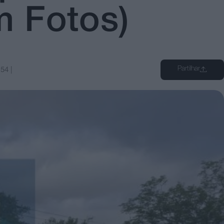
m Fotos)
Partilhar
:54
|