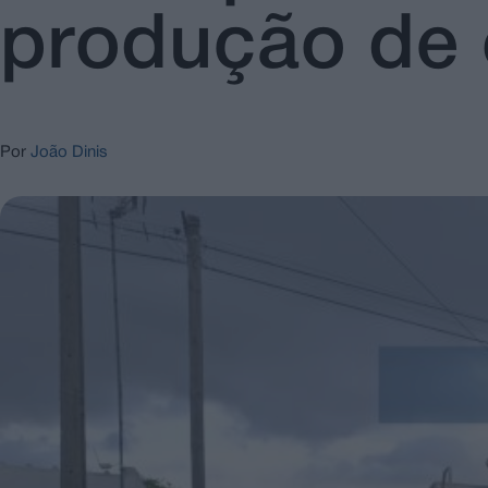
produção de 
Por
João Dinis