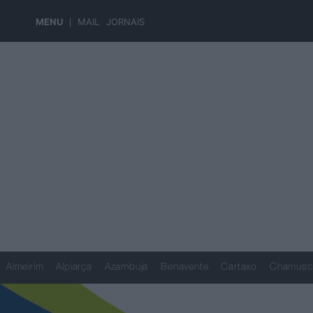
MENU
MAIL
JORNAIS
Almeirim
Alpiarça
Azambuja
Benavente
Cartaxo
Chamusc