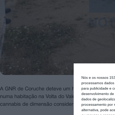
Nós e os nossos 15
processamos dados p
para publicidade e 
A GNR de Coruche deteve um homem e apreendeu 
desenvolvimento de 
numa habitação na Volta do Vale, concelho de Co
dados de geolocaliza
cannabis de dimensão considerável.
processamento por n
alternativa, pode ac