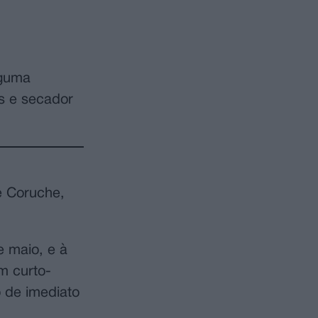
lguma
s e secador
e Coruche,
e maio, e à
m curto-
o de imediato