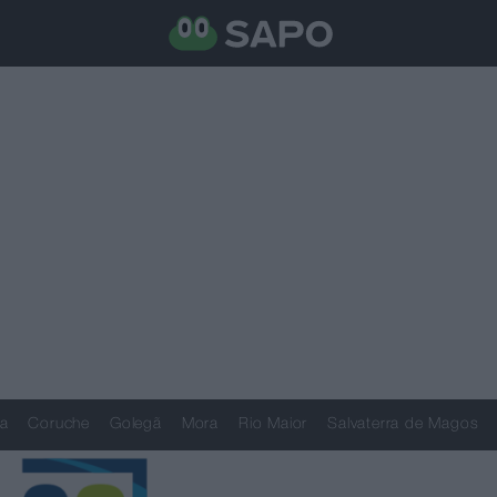
a
Coruche
Golegã
Mora
Rio Maior
Salvaterra de Magos