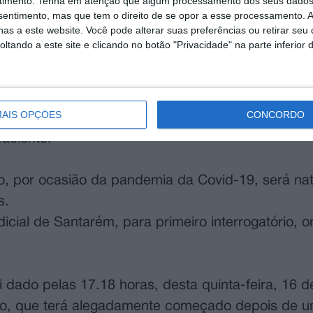
timento.
Tenha em atenção que algum processamento dos seus dados
lerta do incêndio os Bombeiros Municipais de Cor
nsentimento, mas que tem o direito de se opor a esse processamento. A
as a este website. Você pode alterar suas preferências ou retirar seu
ntificaram aquilo que era uma “fábrica” de produ
tando a este site e clicando no botão "Privacidade" na parte inferior 
 o local.
igação Criminal (NIC) da GNR de Coruche, foi poss
AIS OPÇÕES
CONCORDO
apreender cerca de 50 plantas e diverso materia
aciente.
o, por ocasião da pandemia da Covid-19, será nat
s.
dicial de Santarém, para primeiro interrogatório, 
i dado pelas 17.18 horas, desta quinta-feira, 16 d
dio, que terá alegadamente começado depois de u