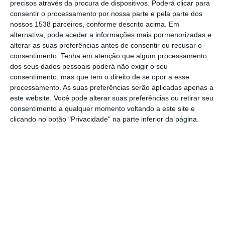
precisos através da procura de dispositivos. Poderá clicar para
de Futebol (FPF), os relatórios finais sobre a
consentir o processamento por nossa parte e pela parte dos
candidatura do clube ao processo de
nossos 1538 parceiros, conforme descrito acima. Em
alternativa, pode aceder a informações mais pormenorizadas e
Certificação de Entidade Formadora
alterar as suas preferências antes de consentir ou recusar o
referente à época em vigor. Este ano, pela
consentimento.
Tenha em atenção que algum processamento
primeira vez, o clube concluiu dois
dos seus dados pessoais poderá não exigir o seu
consentimento, mas que tem o direito de se opor a esse
processos distintos: um relativo ao Futebol
processamento. As suas preferências serão aplicadas apenas a
Masculino e outro ao Futebol Feminino.
este website. Você pode alterar suas preferências ou retirar seu
consentimento a qualquer momento voltando a este site e
clicando no botão "Privacidade" na parte inferior da página.
O GD Samora Correia anuncia que manteve
a classificação de 3 Estrelas no futebol
masculino, #refletindo a evolução e
estabilidade do futebol de formação do
clube#. Além disso, o clube alcançou, pela
primeira vez na sua história e no primeiro
ano de atividade do futebol feminino de