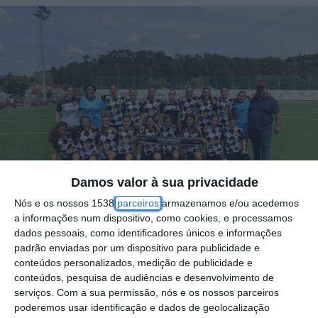
Damos valor à sua privacidade
Nós e os nossos 1538
parceiros
armazenamos e/ou acedemos
a informações num dispositivo, como cookies, e processamos
dados pessoais, como identificadores únicos e informações
padrão enviadas por um dispositivo para publicidade e
conteúdos personalizados, medição de publicidade e
conteúdos, pesquisa de audiências e desenvolvimento de
O Grupo Desportivo de Samora Correia
serviços.
Com a sua permissão, nós e os nossos parceiros
recebeu, por parte da Federação Portuguesa
poderemos usar identificação e dados de geolocalização