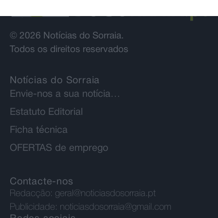
© 2026 Notícias do Sorraia.
Todos os direitos reservados
Notícias do Sorraia
Envie-nos a sua notícia…
Estatuto Editorial
Ficha técnica
OFERTAS de emprego
Contacte-nos
Redacção:
geral@noticiasdosorraia.pt
Publicidade:
noticiasdosorraia@gmail.com