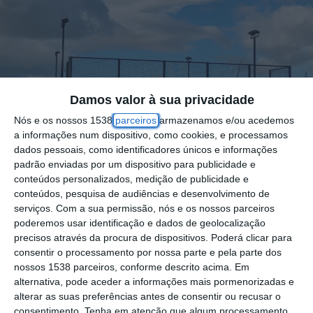
Damos valor à sua privacidade
Nós e os nossos 1538
parceiros
armazenamos e/ou acedemos
a informações num dispositivo, como cookies, e processamos
dados pessoais, como identificadores únicos e informações
padrão enviadas por um dispositivo para publicidade e
conteúdos personalizados, medição de publicidade e
conteúdos, pesquisa de audiências e desenvolvimento de
serviços.
Com a sua permissão, nós e os nossos parceiros
poderemos usar identificação e dados de geolocalização
Será inaugurado no próximo dia 1 de maio,
precisos através da procura de dispositivos. Poderá clicar para
consentir o processamento por nossa parte e pela parte dos
quarta-feira, feriado nacional, o Campo de
nossos 1538 parceiros, conforme descrito acima. Em
Padel dos Foros de Salvaterra, construído
alternativa, pode aceder a informações mais pormenorizadas e
alterar as suas preferências antes de consentir ou recusar o
junto ao Centro Escolar da localidade do
consentimento.
Tenha em atenção que algum processamento