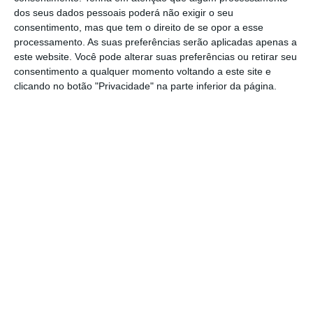
concelho de Salvaterra de Magos.
dos seus dados pessoais poderá não exigir o seu
consentimento, mas que tem o direito de se opor a esse
A construção do Campo de Padel dos Foros
processamento. As suas preferências serão aplicadas apenas a
este website. Você pode alterar suas preferências ou retirar seu
de Salvaterra resulta de um investimento de
consentimento a qualquer momento voltando a este site e
cerca de 35 mil euros por parte do Município
clicando no botão "Privacidade" na parte inferior da página.
de Salvaterra de Magos, tendo a União de
Freguesias de Salvaterra de Magos e Foros
de Salvaterra ficado responsável pela área
envolvente.
No local ocorrem agora os últimos
preparativos, como a instalação de sanitários
e equipamentos de apoio, sendo o
equipamento inaugurado no próximo “Dia do
Trabalhador.