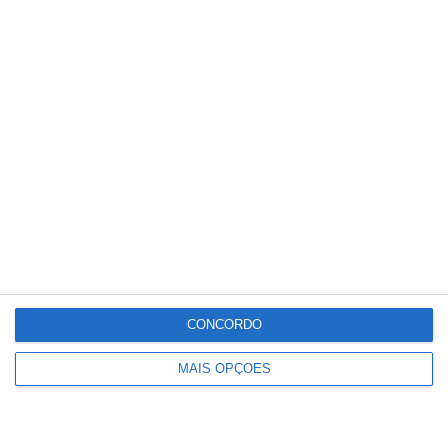
União de Santarém entra na Liga 3
com derrota na Covilhã
CONCORDO
MAIS OPÇÕES