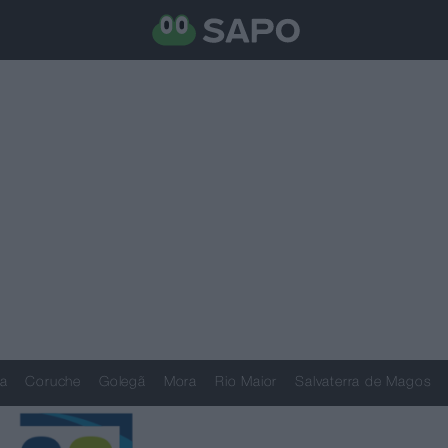
a
Coruche
Golegã
Mora
Rio Maior
Salvaterra de Magos