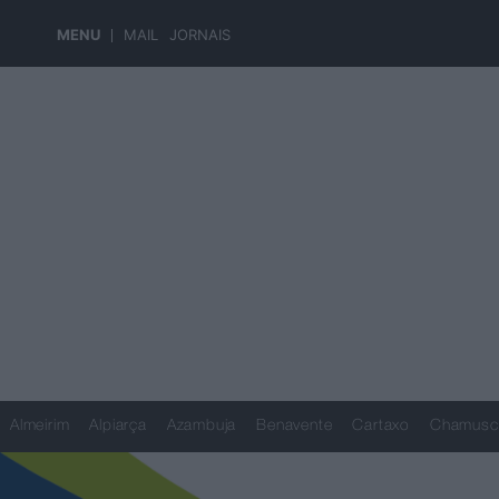
MENU
MAIL
JORNAIS
Almeirim
Alpiarça
Azambuja
Benavente
Cartaxo
Chamusc