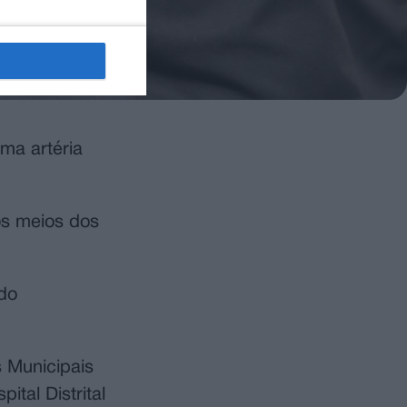
ma artéria
os meios dos
do
s Municipais
tal Distrital