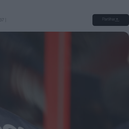
Partilhar
37
|