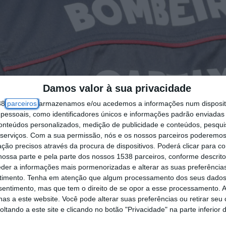
Damos valor à sua privacidade
38
parceiros
armazenamos e/ou acedemos a informações num dispositi
essoais, como identificadores únicos e informações padrão enviadas 
conteúdos personalizados, medição de publicidade e conteúdos, pesqui
serviços.
Com a sua permissão, nós e os nossos parceiros poderemos 
ção precisos através da procura de dispositivos. Poderá clicar para co
ossa parte e pela parte dos nossos 1538 parceiros, conforme descrit
eder a informações mais pormenorizadas e alterar as suas preferência
timento.
Tenha em atenção que algum processamento dos seus dados
nsentimento, mas que tem o direito de se opor a esse processamento. A
as a este website. Você pode alterar suas preferências ou retirar seu
tando a este site e clicando no botão "Privacidade" na parte inferior 