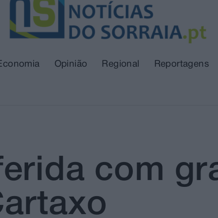
Economia
Opinião
Regional
Reportagens
erida com gr
Cartaxo