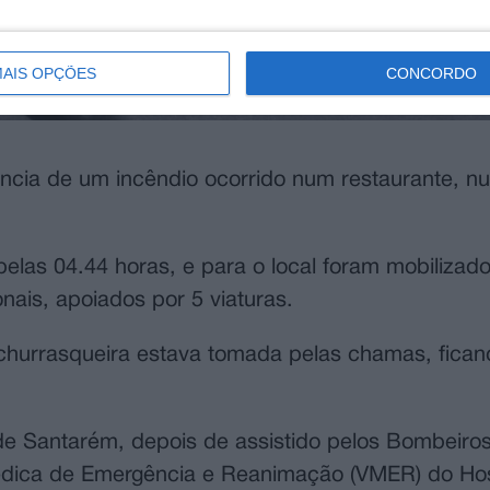
AIS OPÇÕES
CONCORDO
cia de um incêndio ocorrido num restaurante, nu
pelas 04.44 horas, e para o local foram mobilizad
ais, apoiados por 5 viaturas.
churrasqueira estava tomada pelas chamas, fican
al de Santarém, depois de assistido pelos Bombeiro
dica de Emergência e Reanimação (VMER) do Hospi