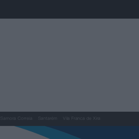
Samora Correia
Santarém
Vila Franca de Xira