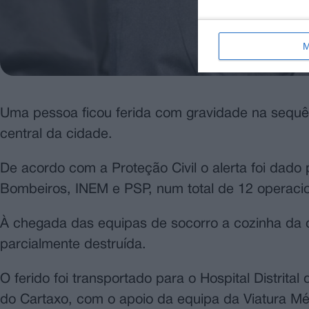
M
Uma pessoa ficou ferida com gravidade na sequên
central da cidade.
De acordo com a Proteção Civil o alerta foi dado 
Bombeiros, INEM e PSP, num total de 12 operacion
À chegada das equipas de socorro a cozinha da 
parcialmente destruída.
O ferido foi transportado para o Hospital Distrit
do Cartaxo, com o apoio da equipa da Viatura Mé