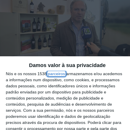
Damos valor à sua privacidade
Nós e os nossos 1538
parceiros
armazenamos e/ou acedemos
Apesar de ter uma importância vital no setor,
a informações num dispositivo, como cookies, e processamos
o Turismo no concelho de Almeirim é já muito
dados pessoais, como identificadores únicos e informações
mais que a Sopa da Pedra e as suas
padrão enviadas por um dispositivo para publicidade e
conteúdos personalizados, medição de publicidade e
famosas “caralhotas”.
conteúdos, pesquisa de audiências e desenvolvimento de
serviços.
Com a sua permissão, nós e os nossos parceiros
Pedro Ribeiro, Presidente da Câmara
poderemos usar identificação e dados de geolocalização
precisos através da procura de dispositivos. Poderá clicar para
Municipal de Almeirim, referiu que a no stand
consentir o processamento por nossa parte e pela parte dos