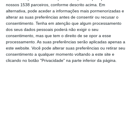
do Município de Almeirim, na Bolsa de
nossos 1538 parceiros, conforme descrito acima. Em
alternativa, pode aceder a informações mais pormenorizadas e
Turismo de Lisboa (BTL), a aposta passou
alterar as suas preferências antes de consentir ou recusar o
por divulgar muitos dos novos produtos de
consentimento.
Tenha em atenção que algum processamento
Almeirim, como a doçaria e os vinhos.
dos seus dados pessoais poderá não exigir o seu
consentimento, mas que tem o direito de se opor a esse
processamento. As suas preferências serão aplicadas apenas a
O autarca destacou ainda as novas rotas
este website. Você pode alterar suas preferências ou retirar seu
pedestres, bem como o autocaravanismo,
consentimento a qualquer momento voltando a este site e
clicando no botão "Privacidade" na parte inferior da página.
que cada vez mais leva turistas a Almeirim.
Em entrevista ao NS, Pedro Ribeiro destacou
ainda o importante papel que a Entidade
Regional de Turismo do Ribatejo e Alentejo
está a ter: