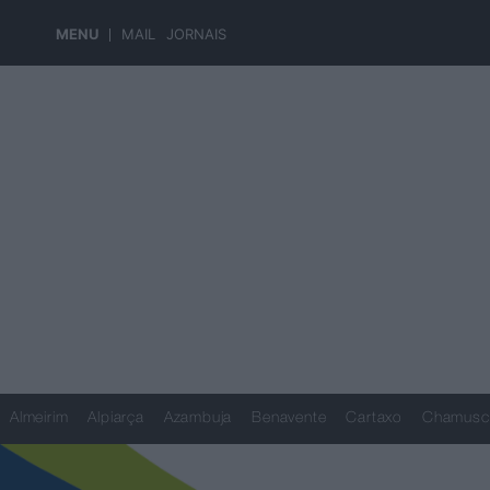
MENU
MAIL
JORNAIS
Almeirim
Alpiarça
Azambuja
Benavente
Cartaxo
Chamusc