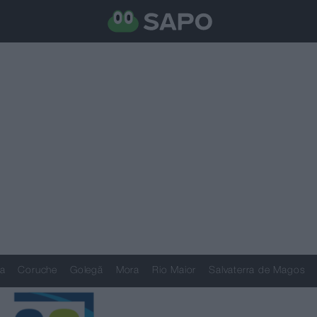
a
Coruche
Golegã
Mora
Rio Maior
Salvaterra de Magos