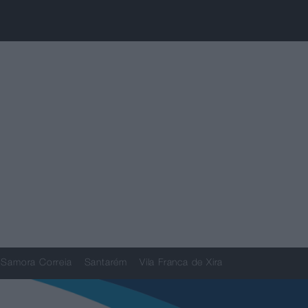
Samora Correia
Santarém
Vila Franca de Xira