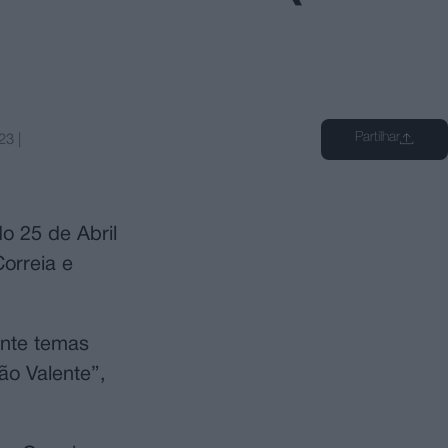
Partilhar
23
|
o 25 de Abril
orreia e
ente temas
ão Valente”,