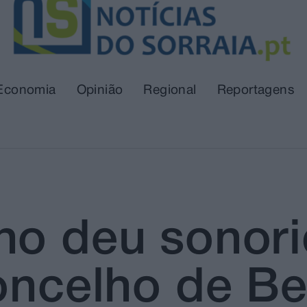
Economia
Opinião
Regional
Reportagens
ho deu sonor
concelho de B