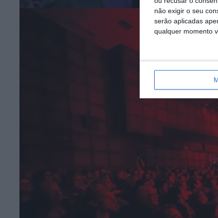
ou recusar o consen
não exigir o seu co
serão aplicadas apen
qualquer momento vol
M