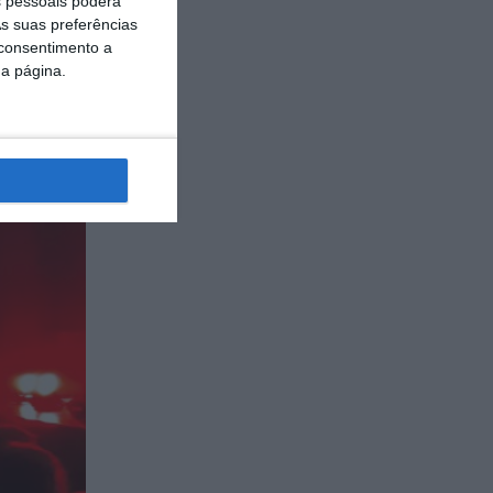
 pessoais poderá
s suas preferências
 consentimento a
da página.