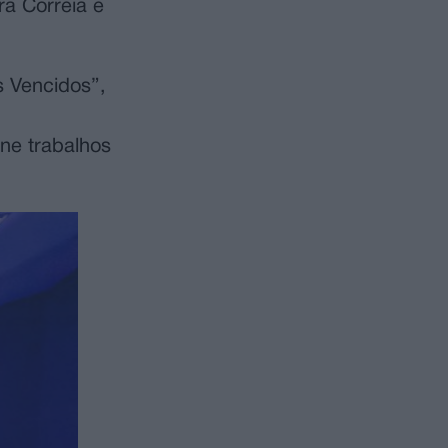
ra Correia e
s Vencidos”,
ne trabalhos