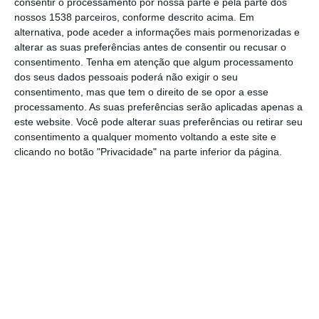
consentir o processamento por nossa parte e pela parte dos
O evento começa na sexta-feira, 24 de maio,
nossos 1538 parceiros, conforme descrito acima. Em
alternativa, pode aceder a informações mais pormenorizadas e
com a pontuação das éguas lusitanas às
alterar as suas preferências antes de consentir ou recusar o
9h30, seguido de um batismo equestre às
consentimento.
Tenha em atenção que algum processamento
dos seus dados pessoais poderá não exigir o seu
15h30 e conversas sobre o tema “Sociedade
consentimento, mas que tem o direito de se opor a esse
das Silveiras – De Samora para o Mundo” às
processamento. As suas preferências serão aplicadas apenas a
este website. Você pode alterar suas preferências ou retirar seu
18h30. A noite encerra com a Festa Samora
consentimento a qualquer momento voltando a este site e
Equestre, organizada pela Tinto Verano, no
clicando no botão "Privacidade" na parte inferior da página.
Recinto Samora Rural às 22h00.
No sábado, 25 de maio, as atividades
começam às 10h30 com uma manhã infantil
e batismo equestre, seguida de uma aula de
equitação comentada às 11h30. Às 16h00,
realiza-se o Concurso Poldro Mamão/Égua
Afilhada e, às 18h00, uma homenagem a