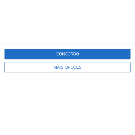
CONCORDO
MAIS OPÇÕES
Paulo Dionísio deixa comando dos
Bombeiros de Salvaterra de Magos