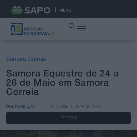
MENU
Samora Correia
Samora Equestre de 24 a
26 de Maio em Samora
Correia
Por
Redacção
23 de Maio, 2024
às
08:34
Partilhar