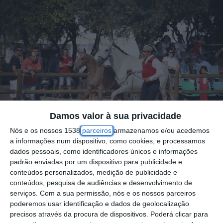
Damos valor à sua privacidade
Nós e os nossos 1538
parceiros
armazenamos e/ou acedemos
a informações num dispositivo, como cookies, e processamos
dados pessoais, como identificadores únicos e informações
padrão enviadas por um dispositivo para publicidade e
A cidade de Samora Correia vai receber a VI
conteúdos personalizados, medição de publicidade e
edição do Samora Equestre, de 24 a 26 de
conteúdos, pesquisa de audiências e desenvolvimento de
serviços.
Com a sua permissão, nós e os nossos parceiros
maio de 2024, com um programa repleto de
poderemos usar identificação e dados de geolocalização
atividades equestres e culturais.
precisos através da procura de dispositivos. Poderá clicar para