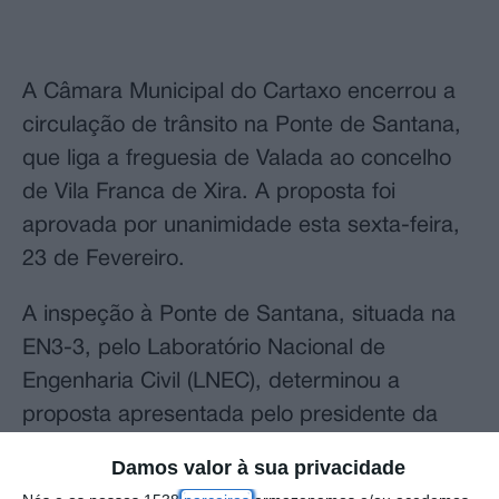
A Câmara Municipal do Cartaxo encerrou a
circulação de trânsito na Ponte de Santana,
que liga a freguesia de Valada ao concelho
de Vila Franca de Xira. A proposta foi
aprovada por unanimidade esta sexta-feira,
23 de Fevereiro.
A inspeção à Ponte de Santana, situada na
EN3-3, pelo Laboratório Nacional de
Engenharia Civil (LNEC), determinou a
proposta apresentada pelo presidente da
Câmara, João Heitor, nas sessões
Damos valor à sua privacidade
extraordinárias que convocou, quer da