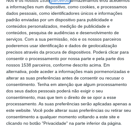
Nós e os nossos 1538
parceiros
armazenamos e/ou acedemos
Comissão Municipal de Proteção Civil, quer
a informações num dispositivo, como cookies, e processamos
dados pessoais, como identificadores únicos e informações
da Câmara Municipal.
padrão enviadas por um dispositivo para publicidade e
conteúdos personalizados, medição de publicidade e
A gravidade do estado da infraestrutura
conteúdos, pesquisa de audiências e desenvolvimento de
relatada pelo LNEC, levou o presidente da
serviços.
Com a sua permissão, nós e os nossos parceiros
poderemos usar identificação e dados de geolocalização
Câmara Municipal do Cartaxo a propor o
precisos através da procura de dispositivos. Poderá clicar para
encerramento da ponte que liga duas
consentir o processamento por nossa parte e pela parte dos
nossos 1538 parceiros, conforme descrito acima. Em
freguesias do concelho – Vila Chã de
alternativa, pode aceder a informações mais pormenorizadas e
Ourique e Valada. O relatório foi decisivo
alterar as suas preferências antes de consentir ou recusar o
consentimento.
Tenha em atenção que algum processamento
para a deliberação unânime quer de todas
dos seus dados pessoais poderá não exigir o seu
as forças de segurança, entidades e eleitos
consentimento, mas que tem o direito de se opor a esse
locais que integram a Comissão, quer dos
processamento. As suas preferências serão aplicadas apenas a
este website. Você pode alterar suas preferências ou retirar seu
vereadores do executivo.
consentimento a qualquer momento voltando a este site e
clicando no botão "Privacidade" na parte inferior da página.
Na reunião da Câmara Municipal, que teve
lugar hoje, dia 23 de fevereiro, às 8h00 da