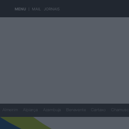
MENU
MAIL
JORNAIS
Almeirim
Alpiarça
Azambuja
Benavente
Cartaxo
Chamusc