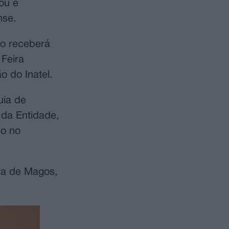
ou e
nse.
ho receberá
Feira
o do Inatel.
uia de
 da Entidade,
io no
ra de Magos,