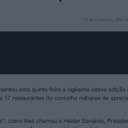
15 de Fevereiro, 2024
à
entou esta quinta-feira a vigésima oitava edição
a 17 restaurantes do concelho milhares de aprec
s”, como lhes chamou o Hélder Esménio, Preside