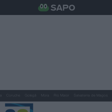
a
Coruche
Golegã
Mora
Rio Maior
Salvaterra de Magos