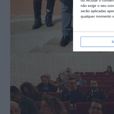
ou recusar o consen
não exigir o seu co
serão aplicadas apen
qualquer momento vol
M