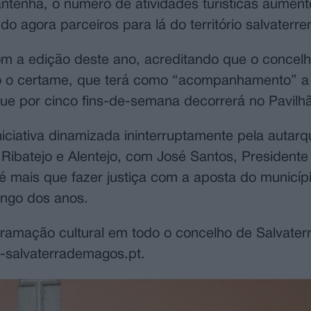
tenha, o número de atividades turísticas aument
 agora parceiros para lá do território salvaterre
m a edição deste ano, acreditando que o concel
odo o certame, que terá como “acompanhamento” a 
que por cinco fins-de-semana decorrerá no Pavilhã
iativa dinamizada ininterruptamente pela autarq
Ribatejo e Alentejo, com José Santos, Presidente
 é mais que fazer justiça com a aposta do municíp
ongo dos anos.
amação cultural em todo o concelho de Salvater
salvaterrademagos.pt.