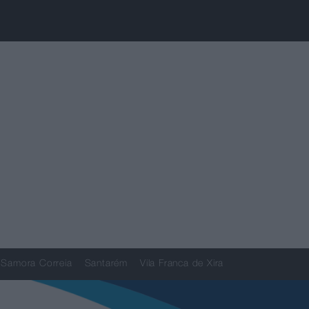
Samora Correia
Santarém
Vila Franca de Xira