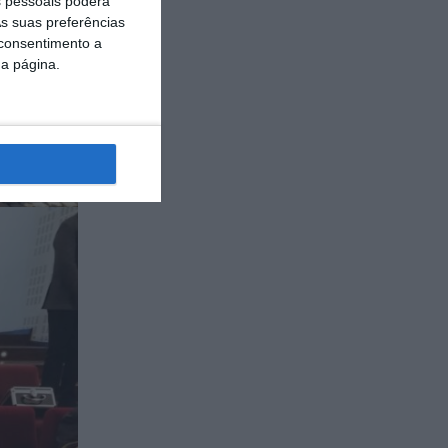
 pessoais poderá
s suas preferências
 consentimento a
da página.