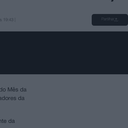
Partilhar
s
19:43
|
 do Mês da
iadores da
nte da