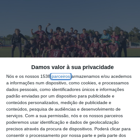
Damos valor à sua privacidade
Nós e os nossos 1538
parceiros
armazenamos e/ou acedemos
a informações num dispositivo, como cookies, e processamos
dados pessoais, como identificadores únicos e informações
padrão enviadas por um dispositivo para publicidade e
O CD Fátima sagrou-se campeão distrital
conteúdos personalizados, medição de publicidade e
conteúdos, pesquisa de audiências e desenvolvimento de
após vencer em casa do Abrantes e Benfica
serviços.
Com a sua permissão, nós e os nossos parceiros
por 1-2, na tarde de domingo, 19 de Maio.
poderemos usar identificação e dados de geolocalização
precisos através da procura de dispositivos. Poderá clicar para
Os fatimenses têm assim porta aberta para o
consentir o processamento por nossa parte e pela parte dos
regresso aos escalões nacionais.