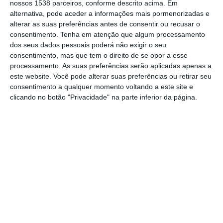
nossos 1538 parceiros, conforme descrito acima. Em
alternativa, pode aceder a informações mais pormenorizadas e
Os fatimenses somaram 71 pontos nas 30
alterar as suas preferências antes de consentir ou recusar o
consentimento.
Tenha em atenção que algum processamento
jornadas do Campeonato Distrital da
dos seus dados pessoais poderá não exigir o seu
Associação de Futebol de Santarém,
consentimento, mas que tem o direito de se opor a esse
processamento. As suas preferências serão aplicadas apenas a
marcando 76 golos e sofrendo 26.
este website. Você pode alterar suas preferências ou retirar seu
consentimento a qualquer momento voltando a este site e
O Ferreira do Zêzere, segundo classificado,
clicando no botão "Privacidade" na parte inferior da página.
não foi além de um empate a zeros frente ao
Coruchense.
Em sentido inverso, caem para a segunda
divisão distrital, o GD Forense, o Moçarriense
e o ADRC Vasco da Gama.