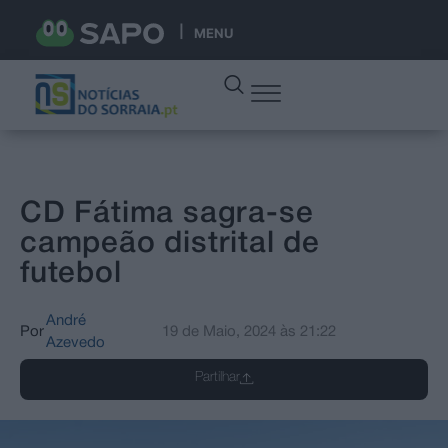
MENU
CD Fátima sagra-se
campeão distrital de
futebol
André
Por
19 de Maio, 2024
às
21:22
Azevedo
Partilhar