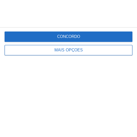
CONCORDO
MAIS OPÇÕES
Paulo Dionísio deixa comando dos
Bombeiros de Salvaterra de Magos