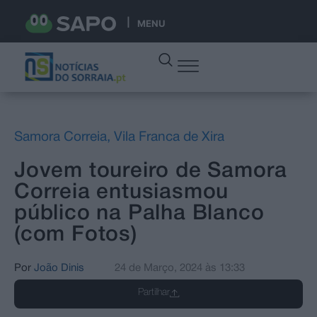
MENU
Samora Correia
,
Vila Franca de Xira
Jovem toureiro de Samora
Correia entusiasmou
público na Palha Blanco
(com Fotos)
Por
João Dinis
24 de Março, 2024
às
13:33
Partilhar