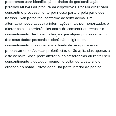
Marechal Carmona, sobre o rio Tejo, em Vila
poderemos usar identificação e dados de geolocalização
precisos através da procura de dispositivos. Poderá clicar para
Franca de Xira, um investimento de 22
consentir o processamento por nossa parte e pela parte dos
milhões de euros.
nossos 1538 parceiros, conforme descrito acima. Em
alternativa, pode aceder a informações mais pormenorizadas e
alterar as suas preferências antes de consentir ou recusar o
Em comunicado, a empresa pública explica
consentimento.
Tenha em atenção que algum processamento
que a intervenção visa “a reabilitação geral,
dos seus dados pessoais poderá não exigir o seu
incluindo o tabuleiro rodoviário”, da ponte
consentimento, mas que tem o direito de se opor a esse
processamento. As suas preferências serão aplicadas apenas a
localizada na Estrada Nacional 10, em Vila
este website. Você pode alterar suas preferências ou retirar seu
Franca de Xira, distrito de Lisboa.
consentimento a qualquer momento voltando a este site e
clicando no botão "Privacidade" na parte inferior da página.
Ao mesmo tempo, pretende reforçar a
“segurança estrutural da ponte à ação
sísmica”, adiantou ainda a empresa.
Entre os trabalhos previstos está, de acordo
com a IP, o reforço dos pilares da ponte,