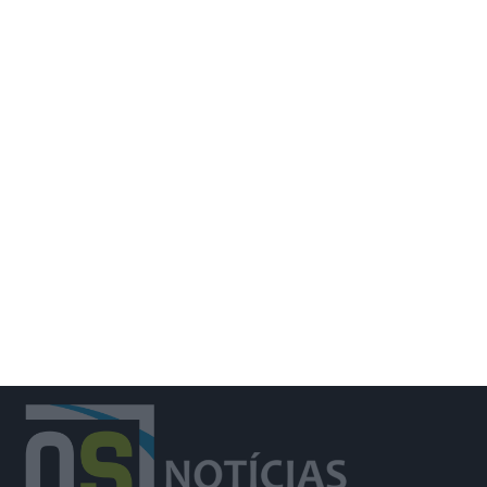
Trânsito na EM504 em Azambuja
prolongado até 14 de agosto por obra
da EPAL