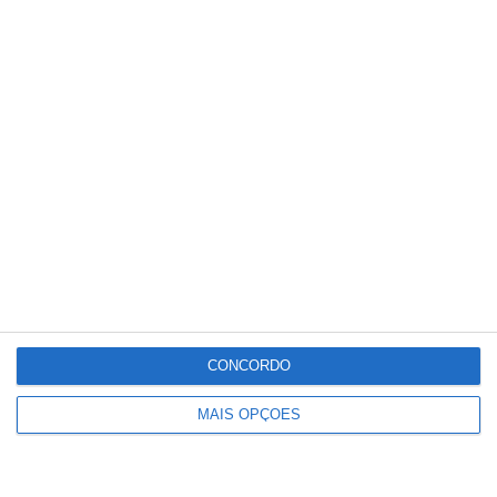
Partilhar
Conteúdo
relacionado
CONCORDO
MAIS OPÇÕES