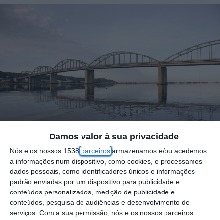
Damos valor à sua privacidade
Nós e os nossos 1538
parceiros
armazenamos e/ou acedemos
a informações num dispositivo, como cookies, e processamos
dados pessoais, como identificadores únicos e informações
A Infraestruturas de Portugal informou hoje
padrão enviadas por um dispositivo para publicidade e
que está aberto o concurso público para a
conteúdos personalizados, medição de publicidade e
conteúdos, pesquisa de audiências e desenvolvimento de
reabilitação e o reforço estrutural da Ponte
serviços.
Com a sua permissão, nós e os nossos parceiros