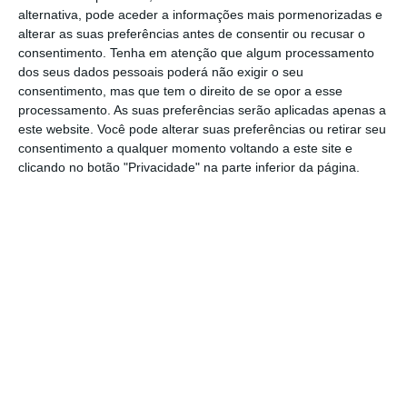
Um homem ficou ferido com gravidade, na
alternativa, pode aceder a informações mais pormenorizadas e
sequência de um despiste, ocorrido na
alterar as suas preferências antes de consentir ou recusar o
consentimento.
Tenha em atenção que algum processamento
Estrada das Malhadinhas, nos Foros de
dos seus dados pessoais poderá não exigir o seu
Salvaterra, concelho de Salvaterra de
consentimento, mas que tem o direito de se opor a esse
Magos.
processamento. As suas preferências serão aplicadas apenas a
este website. Você pode alterar suas preferências ou retirar seu
consentimento a qualquer momento voltando a este site e
O alerta para o acidente foi dado pelas 22.05
clicando no botão "Privacidade" na parte inferior da página.
horas, e ao local acorreram os Bombeiros
Voluntários de Salvaterra de Magos, que
socorreram a vítima, com o apoio da equipa
da Viatura Médica de Emergência e
Reanimação (VMER) do Hospital Distrital de
Santarém.
Ao que o NS apurou, após entrar em
despiste, a viatura embateu contra um