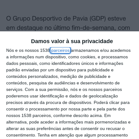
O Grupo Desportivo de Pavia (GDP) esteve
em destaque no último fim-de-semana, com
vários atletas distinguidos nos campeonatos
Damos valor à sua privacidade
da Associação Nacional Desporto
Nós e os nossos 1538
parceiros
armazenamos e/ou acedemos
Desenvolvimento Intelectual (ANDDI).
a informações num dispositivo, como cookies, e processamos
dados pessoais, como identificadores únicos e informações
padrão enviadas por um dispositivo para publicidade e
Ana Peixoto, participou em Faro no Nacional
conteúdos personalizados, medição de publicidade e
da Associação Nacional Desporto
conteúdos, pesquisa de audiências e desenvolvimento de
serviços.
Com a sua permissão, nós e os nossos parceiros
Desenvolvimento Intelectual (ANDDI), onde
poderemos usar identificação e dados de geolocalização
conquistou dois pódios de bronze, um nos
precisos através da procura de dispositivos. Poderá clicar para
100 metros e outro no lançamento do dardo.
consentir o processamento por nossa parte e pela parte dos
nossos 1538 parceiros, conforme descrito acima. Em
alternativa, pode aceder a informações mais pormenorizadas e
Em Vendas Novas, decorreu o Olímpico
alterar as suas preferências antes de consentir ou recusar o
consentimento.
Tenha em atenção que algum processamento
Jovem Distrital. Da participação do GDP, na