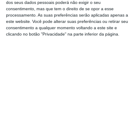
dos seus dados pessoais poderá não exigir o seu
primeira jornada há a destacar a conquista
consentimento, mas que tem o direito de se opor a esse
processamento. As suas preferências serão aplicadas apenas a
dos títulos de Campeões Regionais dos
este website. Você pode alterar suas preferências ou retirar seu
atletas Martim Prates nos 800 metros,
consentimento a qualquer momento voltando a este site e
Rodrigo Chaveiro no salto em altura e Rui
clicando no botão "Privacidade" na parte inferior da página.
Moita no lançamento do peso.
Na segunda jornada do Olímpico Jovem
Distrital, o atleta Rui Moita sagrou-se
Campeão Distrital nos lançamentos do dardo
e disco. Rodrigo Chaveiro foi terceiro nos
110 metros barreiras e Lucas Iatco, numa
prova extra, bateu o seu recorde pessoal no
lançamento do dardo 800gr, ultrapassando
pela primeira vez os 40 metros.