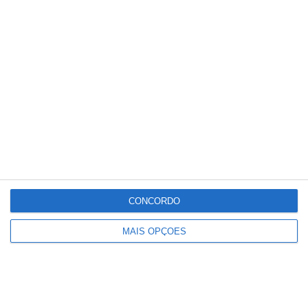
Parque Municipal da Chamusca
recebe tarde de música e eclipse
CONCORDO
MAIS OPÇÕES