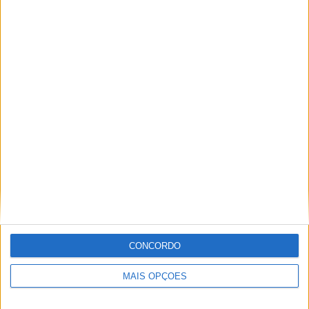
euros”.
Partilhar
Conteúdo
relacionado
CONCORDO
MAIS OPÇÕES