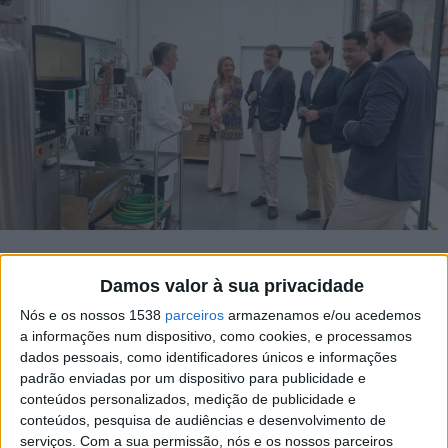
João Teixeira Leite, Vice-Presidente da
Damos valor à sua privacidade
Câmara Municipal de Santarém, e vereador
Nós e os nossos 1538
parceiros
armazenamos e/ou acedemos
a informações num dispositivo, como cookies, e processamos
com o pelouro do desenvolvimento
dados pessoais, como identificadores únicos e informações
económico, apresentou recentemente os
padrão enviadas por um dispositivo para publicidade e
conteúdos personalizados, medição de publicidade e
dados económicos do concelho de Santarém
conteúdos, pesquisa de audiências e desenvolvimento de
que revelam uma evolução positiva.
serviços.
Com a sua permissão, nós e os nossos parceiros