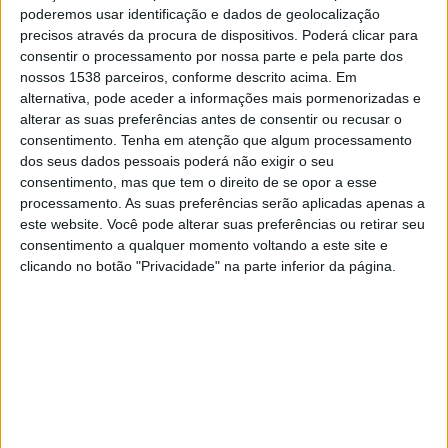
poderemos usar identificação e dados de geolocalização
precisos através da procura de dispositivos. Poderá clicar para
Os dados recentes do Instituto Nacional de
consentir o processamento por nossa parte e pela parte dos
Estatística (INE) e do Instituto do Emprego e
nossos 1538 parceiros, conforme descrito acima. Em
Formação Profissional (IEFP) revelam um
alternativa, pode aceder a informações mais pormenorizadas e
alterar as suas preferências antes de consentir ou recusar o
crescimento robusto nas exportações e na
consentimento.
Tenha em atenção que algum processamento
criação de empregos e empresas. Os dados
dos seus dados pessoais poderá não exigir o seu
consentimento, mas que tem o direito de se opor a esse
do INE mostram que as exportações de
processamento. As suas preferências serão aplicadas apenas a
Santarém em 2023 atingiram um valor de
este website. Você pode alterar suas preferências ou retirar seu
consentimento a qualquer momento voltando a este site e
436.502.852 euros, um aumento significativo
clicando no botão "Privacidade" na parte inferior da página.
em relação aos 401.351.358 euros de 2022 e
aos 376.291.576 euros de 2021, uma
evolução que representa uma taxa de
crescimento de 16,02%.
Além destes dados, o IEFP revela que,
durante o ano de 2023, foram criados 538