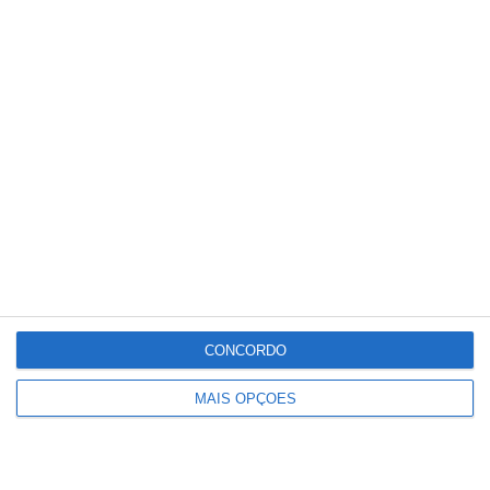
União de Santarém entra na Liga 3
com derrota na Covilhã
CONCORDO
MAIS OPÇÕES