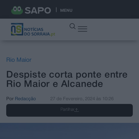
MENU
Rio Maior
Despiste corta ponte entre
Rio Maior e Alcanede
Por
Redacção
27 de Fevereiro, 2024
às
10:26
Partilhar