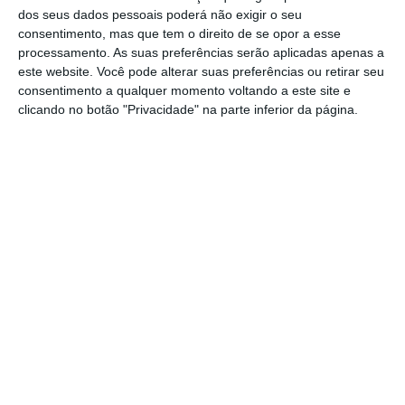
dos seus dados pessoais poderá não exigir o seu
consentimento, mas que tem o direito de se opor a esse
processamento. As suas preferências serão aplicadas apenas a
este website. Você pode alterar suas preferências ou retirar seu
O despiste de uma viatura pesada de
consentimento a qualquer momento voltando a este site e
mercadorias, corrida ao início da manhã
clicando no botão "Privacidade" na parte inferior da página.
desta terça-feira, 27 de fevereiro, está a
cortar a ER 361, na Ponte de Fráguas, que
liga o concelho de Rio Maior e Alcanede, no
concelho de Santarém,
Apesar do aparato não se registaram feridos.
O trânsito está a ser desviado por ligações
alternativas, estando o local sinalizado pela
GNR.