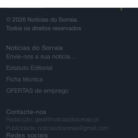
© 2026 Notícias do Sorraia.
Todos os direitos reservados
Notícias do Sorraia
Envie-nos a sua notícia…
Estatuto Editorial
Ficha técnica
OFERTAS de emprego
Contacte-nos
Redacção:
geral@noticiasdosorraia.pt
Publicidade:
noticiasdosorraia@gmail.com
Redes sociais