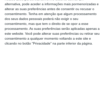
atleta Melanie Santos, visando a sua
alternativa, pode aceder a informações mais pormenorizadas e
alterar as suas preferências antes de consentir ou recusar o
“participação de excelência” nos Jogos
consentimento.
Tenha em atenção que algum processamento
Olímpicos de Paris 2024.
dos seus dados pessoais poderá não exigir o seu
consentimento, mas que tem o direito de se opor a esse
processamento. As suas preferências serão aplicadas apenas a
O contrato-programa, estabelecido entre o
este website. Você pode alterar suas preferências ou retirar seu
Município e a Federação de Triatlo de
consentimento a qualquer momento voltando a este site e
clicando no botão "Privacidade" na parte inferior da página.
Portugal, define a atribuição de um subsídio
no valor de cinco mil euros. Melanie Santos,
natural de Alcobaça, mas que iniciou a sua
carreira no triatlo no Alhandra Sporting Club
(ASC) de Vila Franca de Xira e atualmente
representa o Benfica.
A atleta vai representar Portugal na
modalidade de Triatlo, na categoria de
Estafetas Mistas. Já participou nos Jogos