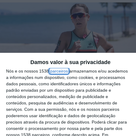
Damos valor à sua privacidade
Nós e os nossos 1538
parceiros
armazenamos e/ou acedemos
a informações num dispositivo, como cookies, e processamos
dados pessoais, como identificadores únicos e informações
padrão enviadas por um dispositivo para publicidade e
A Câmara Municipal de Vila Franca de Xira,
conteúdos personalizados, medição de publicidade e
conteúdos, pesquisa de audiências e desenvolvimento de
aprovou na última reunião de câmara,
serviços.
Com a sua permissão, nós e os nossos parceiros
realizada a 29 de maio, a proposta de um
poderemos usar identificação e dados de geolocalização
precisos através da procura de dispositivos. Poderá clicar para
contrato-programa de desenvolvimento
consentir o processamento por nossa parte e pela parte dos
desportivo para apoiar a preparação da
nossos 1538 parceiros, conforme descrito acima. Em