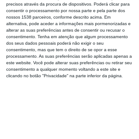
precisos através da procura de dispositivos. Poderá clicar para
gestão de faixas de combustível.
consentir o processamento por nossa parte e pela parte dos
nossos 1538 parceiros, conforme descrito acima. Em
Um despacho conjunto da ministra da
alternativa, pode aceder a informações mais pormenorizadas e
Administração Interna e do ministro da
alterar as suas preferências antes de consentir ou recusar o
consentimento.
Tenha em atenção que algum processamento
Agricultura e Pescas decidiu “prorrogar por
dos seus dados pessoais poderá não exigir o seu
mais um mês o prazo para os proprietários e
consentimento, mas que tem o direito de se opor a esse
processamento. As suas preferências serão aplicadas apenas a
produtores florestais procederem à limpeza
este website. Você pode alterar suas preferências ou retirar seu
das matas e terrenos”, pelo que “o prazo,
consentimento a qualquer momento voltando a este site e
clicando no botão "Privacidade" na parte inferior da página.
que terminava a 30 de abril, foi prolongado
até 31 de maio”, informou no mês passado o
Governo.
“A decisão prende-se com a precipitação
registada nos últimos meses e o elevado teor
de água existente no solo, que
condicionaram muitas das operações de