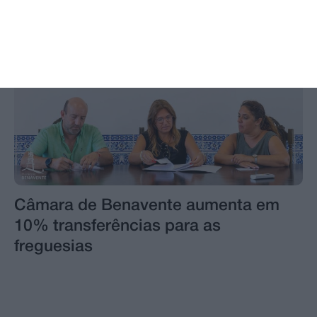
Câmara de Benavente aumenta em
10% transferências para as
freguesias