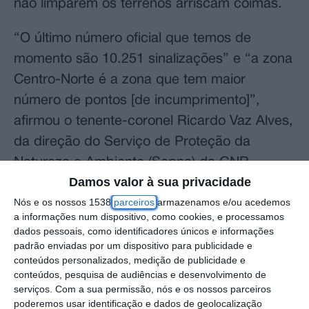
não limparem os terrenos arriscam coimas.
“O último número oficial que temos de
momento são 10.251 sinalizações” e “a zona
Centro-Norte é a zona que tem maior
número de pontos [de incumprimento]”,
afirmou o tenente-coronel Ricardo Vaz Alves,
da direção do Serviço de Proteção da
Natureza e Ambiente (Sepna) da GNR.
Damos valor à sua privacidade
O responsável acrescentou que “a zona de
Nós e os nossos 1538
parceiros
armazenamos e/ou acedemos
a informações num dispositivo, como cookies, e processamos
Coimbra, Leiria e depois a faixa Viseu-Aveiro
dados pessoais, como identificadores únicos e informações
são as zonas que têm maior pressão em
padrão enviadas por um dispositivo para publicidade e
termos de sinalizações”, num balanço feito à
conteúdos personalizados, medição de publicidade e
conteúdos, pesquisa de audiências e desenvolvimento de
Lusa após uma primeira verificação, ainda
serviços.
Com a sua permissão, nós e os nossos parceiros
sem aplicação de contraordenações, sobre a
poderemos usar identificação e dados de geolocalização