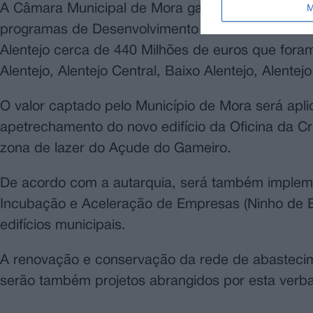
M
A Câmara Municipal de Mora garantiu recentemen
programas de Desenvolvimento Territorial da Uni
Alentejo cerca de 440 Milhões de euros que fora
Alentejo, Alentejo Central, Baixo Alentejo, Alentejo 
O valor captado pelo Município de Mora será apl
apetrechamento do novo edifício da Oficina da Cr
zona de lazer do Açude do Gameiro.
De acordo com a autarquia, será também implem
Incubação e Aceleração de Empresas (Ninho de E
edifícios municipais.
A renovação e conservação da rede de abasteci
serão também projetos abrangidos por esta verba