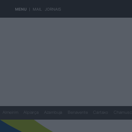
MENU
MAIL
JORNAIS
Almeirim
Alpiarça
Azambuja
Benavente
Cartaxo
Chamusc