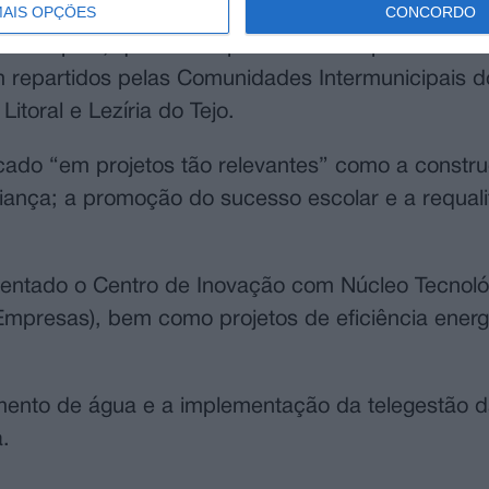
AIS OPÇÕES
CONCORDO
te uma verba a rondar os 3 Milhões de euros, pr
ão Europeia, que trouxe para os Municípios da C
m repartidos pelas Comunidades Intermunicipais d
Litoral e Lezíria do Tejo.
icado “em projetos tão relevantes” como a constr
iança; a promoção do sucesso escolar e a requali
entado o Centro de Inovação com Núcleo Tecnoló
mpresas), bem como projetos de eficiência energ
mento de água e a implementação da telegestão 
.