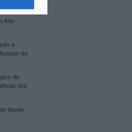
oveniente dos
CDR do
o Alto
ução e
ficação da
gico de
éticas dos
das águas