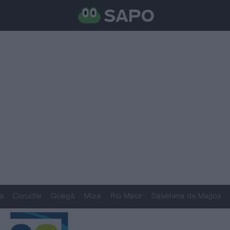
a
Coruche
Golegã
Mora
Rio Maior
Salvaterra de Magos