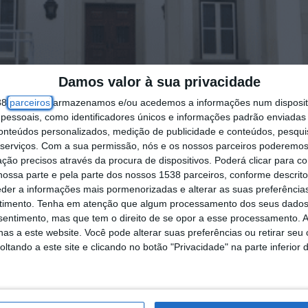
Damos valor à sua privacidade
38
parceiros
armazenamos e/ou acedemos a informações num dispositi
essoais, como identificadores únicos e informações padrão enviadas 
conteúdos personalizados, medição de publicidade e conteúdos, pesqui
serviços.
Com a sua permissão, nós e os nossos parceiros poderemos 
ção precisos através da procura de dispositivos. Poderá clicar para co
ossa parte e pela parte dos nossos 1538 parceiros, conforme descrit
eder a informações mais pormenorizadas e alterar as suas preferência
timento.
Tenha em atenção que algum processamento dos seus dados
nsentimento, mas que tem o direito de se opor a esse processamento. A
as a este website. Você pode alterar suas preferências ou retirar seu
tando a este site e clicando no botão "Privacidade" na parte inferior 