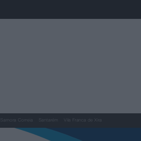
Samora Correia
Santarém
Vila Franca de Xira