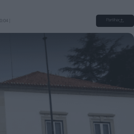
Partilhar
0:04
|