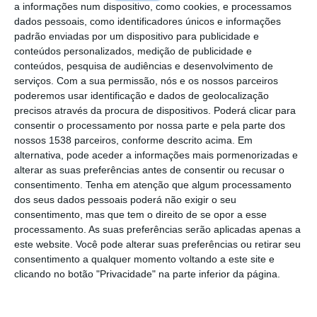
a informações num dispositivo, como cookies, e processamos
aumenta.
dados pessoais, como identificadores únicos e informações
padrão enviadas por um dispositivo para publicidade e
Os dados mais recentes divulgados no portal Infocursos
conteúdos personalizados, medição de publicidade e
referem-se ao ano letivo 2021/2022 e mostram que, ao
conteúdos, pesquisa de audiências e desenvolvimento de
contrário do setor privado, o abandono no final do
serviços.
Com a sua permissão, nós e os nossos parceiros
poderemos usar identificação e dados de geolocalização
primeiro ano do curso aumentou desde 2013/2014.Entre
precisos através da procura de dispositivos. Poderá clicar para
esse período, a percentagem global de alunos que já não
consentir o processamento por nossa parte e pela parte dos
estavam inscritos em nenhum curso um ano após
nossos 1538 parceiros, conforme descrito acima. Em
começarem uma licenciatura ou mestrado integrado
alternativa, pode aceder a informações mais pormenorizadas e
manteve-se, mas se diminuiu no setor privado, de 15,8%
alterar as suas preferências antes de consentir ou recusar o
para 12,5%, aumentou no público, de 10,2% para
consentimento.
Tenha em atenção que algum processamento
11,6%.Depois de cinco anos a diminuir consecutivamente,
dos seus dados pessoais poderá não exigir o seu
consentimento, mas que tem o direito de se opor a esse
registando um mínimo de 8,7% em 2018/2019, o
processamento. As suas preferências serão aplicadas apenas a
abandono voltou a subir ainda antes da pandemia da
este website. Você pode alterar suas preferências ou retirar seu
covid-19 e da crise da inflação.
consentimento a qualquer momento voltando a este site e
clicando no botão "Privacidade" na parte inferior da página.
Nos últimos anos, o custo do alojamento, sobretudo nas
áreas metropolitanas de Lisboa e Porto, tem sido
apontado como uma das principais barreiras à frequência