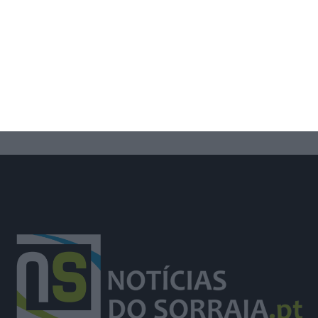
Deixou o almoço de aniversário para
combater incêndio e foi surpreendida
pelos colegas e família