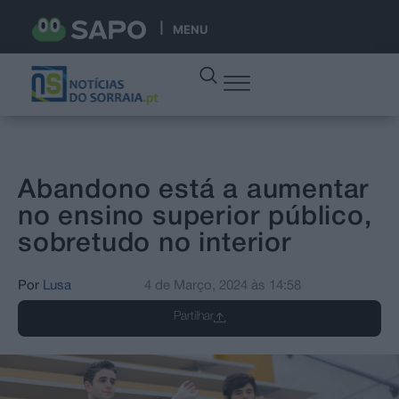
MENU
Abandono está a aumentar
no ensino superior público,
sobretudo no interior
Por
Lusa
4 de Março, 2024
às
14:58
Partilhar