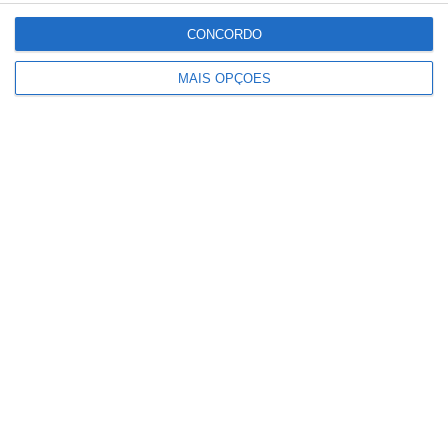
Paulo Dionísio deixa comando dos
CONCORDO
Bombeiros de Salvaterra de Magos
MAIS OPÇÕES
Ministério garante publicação das