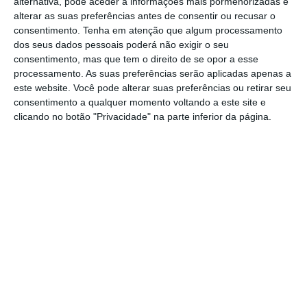
alternativa, pode aceder a informações mais pormenorizadas e
alongamentos e correção postural, seguida
alterar as suas preferências antes de consentir ou recusar o
consentimento.
Tenha em atenção que algum processamento
de uma aula de Chi Kung às 11h00,
dos seus dados pessoais poderá não exigir o seu
conduzida pela AETAMC – Associação
consentimento, mas que tem o direito de se opor a esse
processamento. As suas preferências serão aplicadas apenas a
Escola Tradicional de Artes Marciais e
este website. Você pode alterar suas preferências ou retirar seu
Curativas.
consentimento a qualquer momento voltando a este site e
clicando no botão "Privacidade" na parte inferior da página.
A Feira da Saúde de Benavente oferece uma
oportunidade única para os visitantes
realizarem diversas avaliações de saúde,
incluindo medição de colesterol/glicémia,
tensão arterial, teste de forma física, gordura
corporal, teste respiratório, risco de doença
cardíaca e avaliação da idade pela saúde.
Além disso, o evento promove hábitos
alimentares saudáveis, disponibiliza um