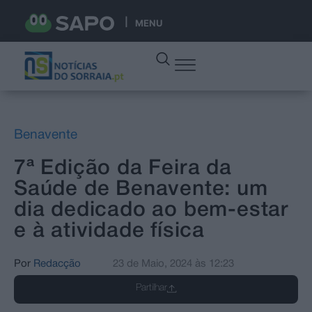
MENU
Benavente
7ª Edição da Feira da
Saúde de Benavente: um
dia dedicado ao bem-estar
e à atividade física
Por
Redacção
23 de Maio, 2024
às
12:23
Partilhar