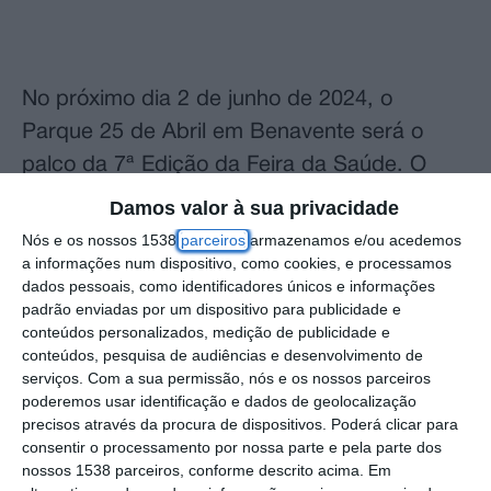
No próximo dia 2 de junho de 2024, o
Parque 25 de Abril em Benavente será o
palco da 7ª Edição da Feira da Saúde. O
evento, que decorrerá das 10h00 às 17h00,
Damos valor à sua privacidade
oferece uma vasta gama de atividades e
Nós e os nossos 1538
parceiros
armazenamos e/ou acedemos
avaliações de saúde com entrada gratuita.
a informações num dispositivo, como cookies, e processamos
dados pessoais, como identificadores únicos e informações
padrão enviadas por um dispositivo para publicidade e
A programação começa às 9h00 com a
conteúdos personalizados, medição de publicidade e
concentração dos participantes no Parque
conteúdos, pesquisa de audiências e desenvolvimento de
serviços.
Com a sua permissão, nós e os nossos parceiros
25 de Abril para o início do Passeio Urbano,
poderemos usar identificação e dados de geolocalização
um percurso de aproximadamente 6 km
precisos através da procura de dispositivos. Poderá clicar para
consentir o processamento por nossa parte e pela parte dos
organizado pelo Setor do Fomento
nossos 1538 parceiros, conforme descrito acima. Em
Desportivo. Às 10h30, haverá uma sessão de