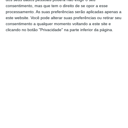
origem a eventuais cheias e inundações”,
consentimento, mas que tem o direito de se opor a esse
alerta a Proteção Civil de Mora.
processamento. As suas preferências serão aplicadas apenas a
este website. Você pode alterar suas preferências ou retirar seu
A Proteção Civil alerta a população que evite
consentimento a qualquer momento voltando a este site e
clicando no botão "Privacidade" na parte inferior da página.
comportamentos de risco, e que retire
atempadamente os seus animais e bens das
zonas de maior risco.
Em caso de necessidade ou emergência
deverá ligar 112, ou ativar as equipas dos
Bombeiros Voluntários de Mora.
Partilhar