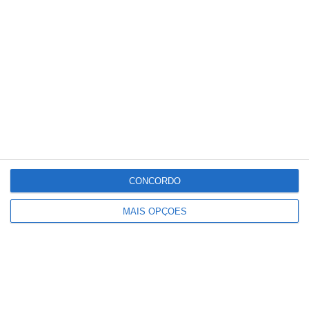
Deixou o almoço de aniversário para
combater incêndio e foi surpreendida
pelos colegas e família
CONCORDO
MAIS OPÇÕES