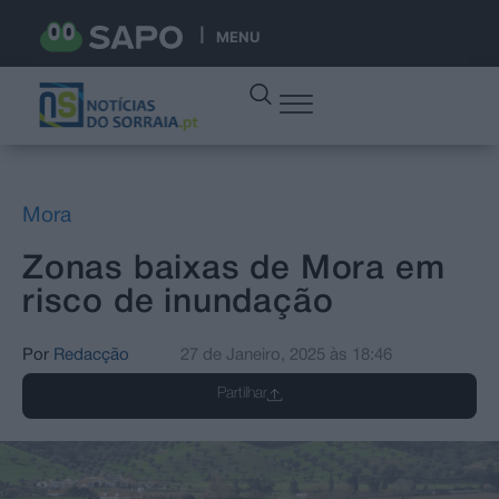
MENU
Mora
Zonas baixas de Mora em
risco de inundação
Por
Redacção
27 de Janeiro, 2025
às
18:46
Partilhar