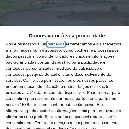
Damos valor à sua privacidade
Nós e os nossos 1538
parceiros
armazenamos e/ou acedemos
a informações num dispositivo, como cookies, e processamos
As zonas mais baixas de Mora, banhadas
dados pessoais, como identificadores únicos e informações
padrão enviadas por um dispositivo para publicidade e
pela Ribeira do Raia, deverão ser inundadas
conteúdos personalizados, medição de publicidade e
nas próximas horas, alerta o Serviço
conteúdos, pesquisa de audiências e desenvolvimento de
serviços.
Com a sua permissão, nós e os nossos parceiros
Municipal de Proteção Civil de Mora.
poderemos usar identificação e dados de geolocalização
precisos através da procura de dispositivos. Poderá clicar para
“Devido à forte precipitação que se tem
consentir o processamento por nossa parte e pela parte dos
registado ao longo destes dias, é necessário
nossos 1538 parceiros, conforme descrito acima. Em
alternativa, pode aceder a informações mais pormenorizadas e
proceder a novas descargas controladas da
alterar as suas preferências antes de consentir ou recusar o
Barragem do Maranhão, o que poderá dar
consentimento.
Tenha em atenção que algum processamento
dos seus dados pessoais poderá não exigir o seu