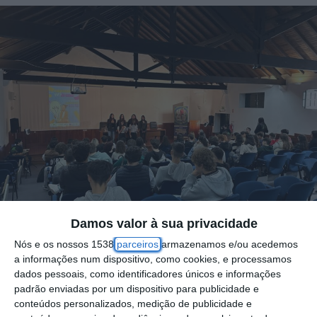
Damos valor à sua privacidade
Nós e os nossos 1538
parceiros
armazenamos e/ou acedemos
a informações num dispositivo, como cookies, e processamos
dados pessoais, como identificadores únicos e informações
“Empreender fora da Caixa”, foi tema do
padrão enviadas por um dispositivo para publicidade e
workshop promovido na Escola Profissional
conteúdos personalizados, medição de publicidade e