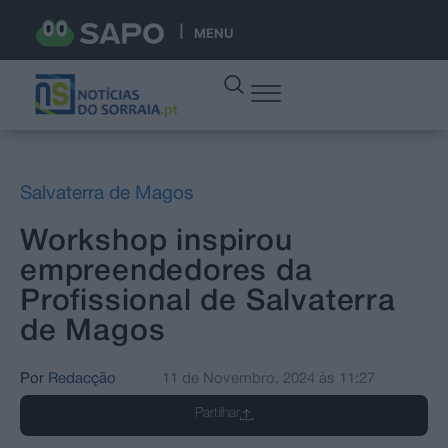
MENU
Salvaterra de Magos
Workshop inspirou
empreendedores da
Profissional de Salvaterra
de Magos
Por
Redacção
11 de Novembro, 2024
às
11:27
Partilhar