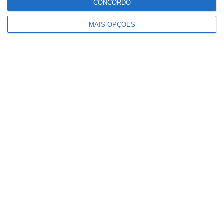
CONCORDO
Conteúdo
MAIS OPÇÕES
relacionado
Paulo Dionísio deixa comando dos