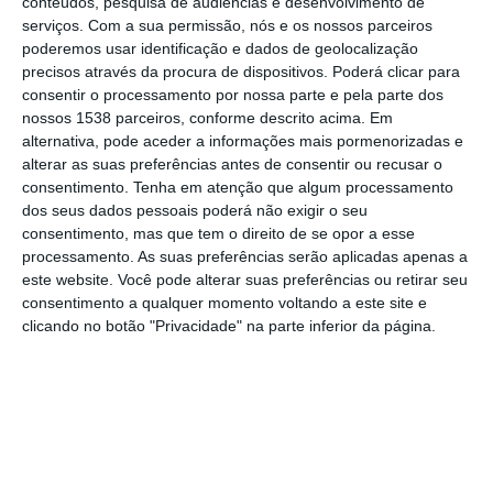
conteúdos, pesquisa de audiências e desenvolvimento de
de Salvaterra de Magos, pela NERSANT –
serviços.
Com a sua permissão, nós e os nossos parceiros
Associação Empresarial da Região de
poderemos usar identificação e dados de geolocalização
precisos através da procura de dispositivos. Poderá clicar para
Santarém, que contou com organização da
consentir o processamento por nossa parte e pela parte dos
turma do 11º ano do curso de Comunicação,
nossos 1538 parceiros, conforme descrito acima. Em
alternativa, pode aceder a informações mais pormenorizadas e
dirigida aos finalistas da escola, com o
alterar as suas preferências antes de consentir ou recusar o
objetivo de inspirar e motivar futuros
consentimento.
Tenha em atenção que algum processamento
empreendedores.
dos seus dados pessoais poderá não exigir o seu
consentimento, mas que tem o direito de se opor a esse
processamento. As suas preferências serão aplicadas apenas a
A sessão contou com a intervenção de João
este website. Você pode alterar suas preferências ou retirar seu
Santos, técnico de empreendedorismo da
consentimento a qualquer momento voltando a este site e
clicando no botão "Privacidade" na parte inferior da página.
NERSANT, que orientou os estudantes sobre
os passos fundamentais para transformar
uma ideia num projeto de sucesso. Durante
a sua apresentação, João Santos destacou o
papel da NERSANT no apoio ao