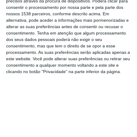
no seu arranque, que ocorre esta quarta-
precisos através da procura de dispositivos. Poderá clicar para
consentir o processamento por nossa parte e pela parte dos
feira com o prólogo em Águeda.
nossos 1538 parceiros, conforme descrito acima. Em
alternativa, pode aceder a informações mais pormenorizadas e
Por decisão da equipa, o coruchense João
alterar as suas preferências antes de consentir ou recusar o
consentimento.
Tenha em atenção que algum processamento
Macedo, da Credibom – LA Aluminios –
dos seus dados pessoais poderá não exigir o seu
Marcos Car, não irá alinhar, ficando a
consentimento, mas que tem o direito de se opor a esse
processamento. As suas preferências serão aplicadas apenas a
representação da Lezíria do Tejo a cargo do
este website. Você pode alterar suas preferências ou retirar seu
salvaterrense César Martingil, da Tavfer –
consentimento a qualquer momento voltando a este site e
Ovos Matinados – Mortágua, que levará o
clicando no botão "Privacidade" na parte inferior da página.
dorsal 105.
Nas suas redes sociais João Macedo veio já
lamentar ter ficado fora da Volta a Portugal,
“uma corrida especial, ainda para mais este
ano que passa a porta de minha casa e nas
estrada onde sempre treinei”, lamentado que