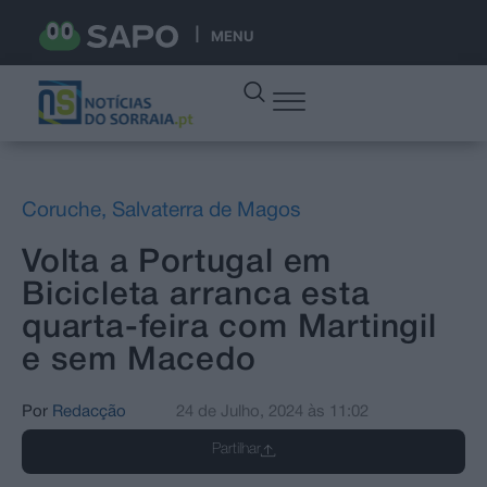
MENU
Coruche
,
Salvaterra de Magos
Volta a Portugal em
Bicicleta arranca esta
quarta-feira com Martingil
e sem Macedo
Por
Redacção
24 de Julho, 2024
às
11:02
Partilhar