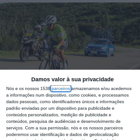
Damos valor à sua privacidade
Nós e os nossos 1538
parceiros
armazenamos e/ou acedemos
a informações num dispositivo, como cookies, e processamos
dados pessoais, como identificadores únicos e informações
padrão enviadas por um dispositivo para publicidade e
Contrariamente ao que foi anunciado pela
conteúdos personalizados, medição de publicidade e
conteúdos, pesquisa de audiências e desenvolvimento de
organização, a Volta a Portugal em Bicicleta
serviços.
Com a sua permissão, nós e os nossos parceiros
terá apenas um corredor da Lezíria do Tejo,
poderemos usar identificação e dados de geolocalização