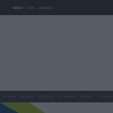
MENU
MAIL
JORNAIS
Almeirim
Alpiarça
Azambuja
Benavente
Cartaxo
Chamusc