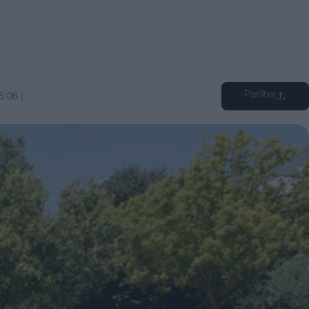
Partilhar
5:06
|