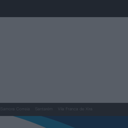
Samora Correia
Santarém
Vila Franca de Xira