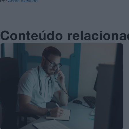
Por
André Azevedo
Conteúdo relacion