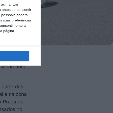
o acima. Em
s antes de consentir
 pessoais poderá
s suas preferências
 consentimento a
da página.
 Volta a
acionamento
partir das
al e na zona
à Praça de
pesados no