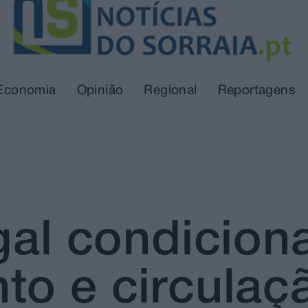
Economia
Opinião
Regional
Reportagens
gal condicion
to e circulaç