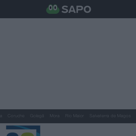
a
Coruche
Golegã
Mora
Rio Maior
Salvaterra de Magos