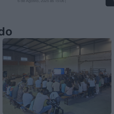
6 de Agosto, 2025
às
15:06
|
ado