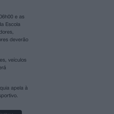
 06h00 e as
da Escola
dores,
ores deverão
es, veículos
erá
quia apela à
portivo.