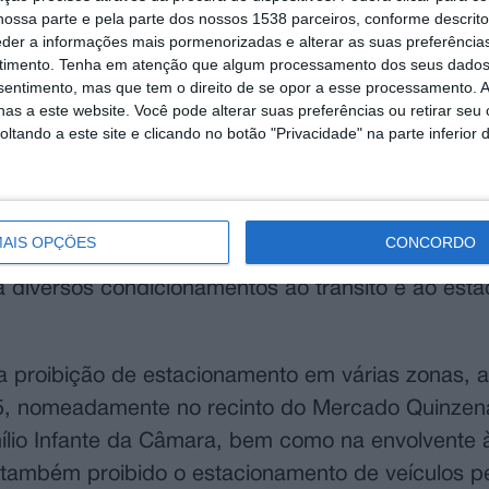
ossa parte e pela parte dos nossos 1538 parceiros, conforme descrit
eder a informações mais pormenorizadas e alterar as suas preferência
timento.
Tenha em atenção que algum processamento dos seus dados
nsentimento, mas que tem o direito de se opor a esse processamento. A
as a este website. Você pode alterar suas preferências ou retirar seu
tando a este site e clicando no botão "Privacidade" na parte inferior 
AIS OPÇÕES
CONCORDO
ido à realização da chegada da 8.ª etapa da 86.ª
rá diversos condicionamentos ao trânsito e ao est
a proibição de estacionamento em várias zonas, a 
15, nomeadamente no recinto do Mercado Quinzen
lio Infante da Câmara, bem como na envolvente 
 também proibido o estacionamento de veículos 