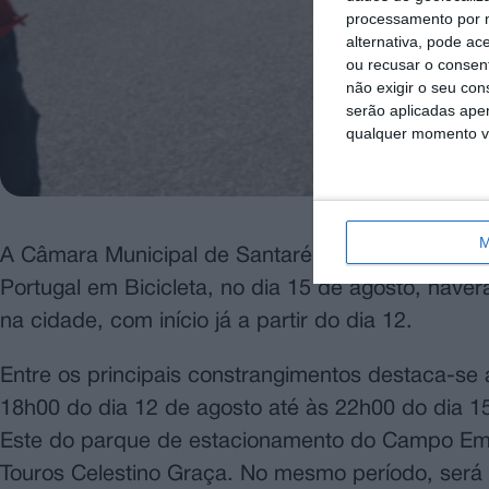
processamento por n
alternativa, pode ac
ou recusar o consen
não exigir o seu co
serão aplicadas apen
qualquer momento vol
M
A Câmara Municipal de Santarém informa que, dev
Portugal em Bicicleta, no dia 15 de agosto, have
na cidade, com início já a partir do dia 12.
Entre os principais constrangimentos destaca-se 
18h00 do dia 12 de agosto até às 22h00 do dia 
Este do parque de estacionamento do Campo Emí
Touros Celestino Graça. No mesmo período, será