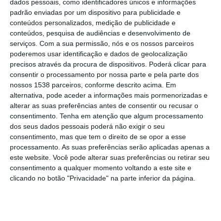
dados pessoais, como identificadores únicos e informações
padrão enviadas por um dispositivo para publicidade e
Nacional da III Divisão de futsal na época
conteúdos personalizados, medição de publicidade e
2025/26.
conteúdos, pesquisa de audiências e desenvolvimento de
A jogar diante do seu público na Nave
serviços.
Com a sua permissão, nós e os nossos parceiros
poderemos usar identificação e dados de geolocalização
Municipal, a formação orientada por Pedro
precisos através da procura de dispositivos. Poderá clicar para
Mesquita impôs-se ao CD Escola D. João I,
consentir o processamento por nossa parte e pela parte dos
nossos 1538 parceiros, conforme descrito acima. Em
da Associação de Futebol de Setúbal, por 8-
alternativa, pode aceder a informações mais pormenorizadas e
5, num jogo intenso e sempre emotivo. A
alterar as suas preferências antes de consentir ou recusar o
consentimento.
Tenha em atenção que algum processamento
equipa da casa demonstrou superioridade
dos seus dados pessoais poderá não exigir o seu
durante grande parte do encontro e chegou
consentimento, mas que tem o direito de se opor a esse
ao intervalo a vencer por 3-2, embora o
processamento. As suas preferências serão aplicadas apenas a
este website. Você pode alterar suas preferências ou retirar seu
adversário ainda tenha reduzido mesmo em
consentimento a qualquer momento voltando a este site e
cima do apito para o descanso, o que trouxe
clicando no botão "Privacidade" na parte inferior da página.
alguma incerteza para a segunda parte.
O reatamento trouxe sucessivas mudanças