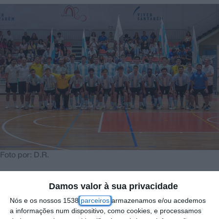
Foto por: D.R.
Damos valor à sua privacidade
Os seniores masculinos do Vitória Clube de
Nós e os nossos 1538
parceiros
armazenamos e/ou acedemos
Santarém alcançaram no passado sábado a
a informações num dispositivo, como cookies, e processamos
primeira vitória no regresso ao Campeonato