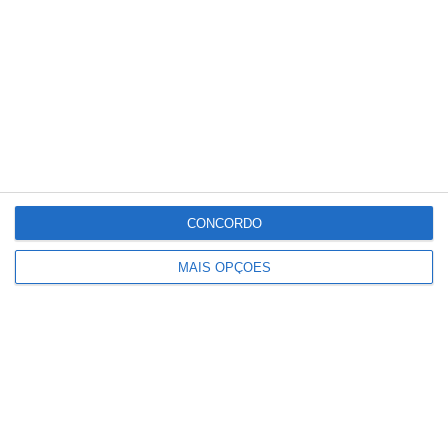
As juniores femininas repetiram o sucesso
das Sub-19 e bateram o SCU Torreense por
4-1. Já os iniciados brancos superaram a
Juventude Ouriense por 7-2.
A única derrota do fim de semana registou-
se nos juniores masculinos, que perderam
CONCORDO
por 3-1 na receção ao Laranja Mecânica FC.
MAIS OPÇÕES
Partilhar