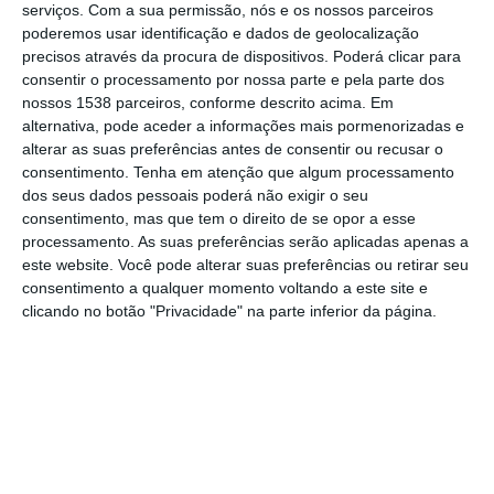
Carcavelos, e irá percorrer seis municípios
serviços.
Com a sua permissão, nós e os nossos parceiros
poderemos usar identificação e dados de geolocalização
parceiros até ao próximo dia 22 de julho.
precisos através da procura de dispositivos. Poderá clicar para
Entre eles encontra-se Vila Franca de Xira,
consentir o processamento por nossa parte e pela parte dos
nossos 1538 parceiros, conforme descrito acima. Em
que irá acolher a Equipa Terra nos dias 15 e
alternativa, pode aceder a informações mais pormenorizadas e
16 de julho.
alterar as suas preferências antes de consentir ou recusar o
consentimento.
Tenha em atenção que algum processamento
dos seus dados pessoais poderá não exigir o seu
Promovida pela Get2C em parceria com a
consentimento, mas que tem o direito de se opor a esse
Câmara Municipal de Cascais, esta iniciativa
processamento. As suas preferências serão aplicadas apenas a
tem como objetivo sensibilizar a população
este website. Você pode alterar suas preferências ou retirar seu
consentimento a qualquer momento voltando a este site e
para as questões das alterações climáticas e
clicando no botão "Privacidade" na parte inferior da página.
para os desafios que as comunidades
enfrentam na construção de um futuro mais
sustentável. Ao longo da viagem, três
equipas, denominadas Ar, Terra e Água, irão
dinamizar diversas atividades que visam