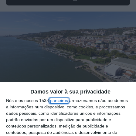
Damos valor à sua privacidade
Foto por: DCIM100MEDIADJI_0030.JPG
Nós e os nossos 1538
parceiros
armazenamos e/ou acedemos
a informações num dispositivo, como cookies, e processamos
A terceira edição da Viagem pelo Clima
dados pessoais, como identificadores únicos e informações
padrão enviadas por um dispositivo para publicidade e
arrancou na passada sexta-feira, dia 11 de
conteúdos personalizados, medição de publicidade e
julho, no Mosteiro Santa Maria do Mar, em
conteúdos, pesquisa de audiências e desenvolvimento de