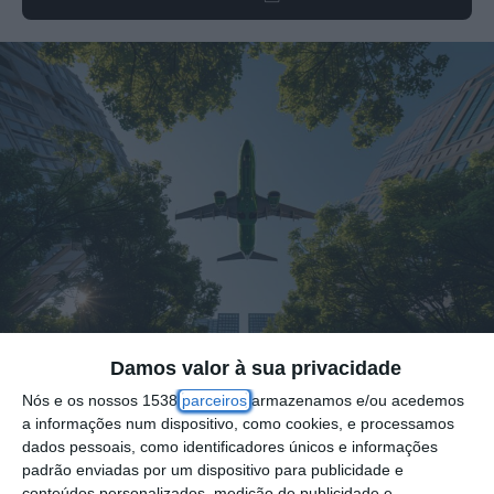
Damos valor à sua privacidade
Nós e os nossos 1538
parceiros
armazenamos e/ou acedemos
a informações num dispositivo, como cookies, e processamos
O Governo aprovou a reprogramação do
dados pessoais, como identificadores únicos e informações
financiamento do Programa Menos Ruído,
padrão enviadas por um dispositivo para publicidade e
conteúdos personalizados, medição de publicidade e