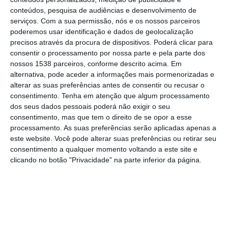
garantindo a redistribuição por 2026 e 2027
conteúdos, pesquisa de audiências e desenvolvimento de
das verbas que não foram executadas em
serviços.
Com a sua permissão, nós e os nossos parceiros
poderemos usar identificação e dados de geolocalização
2025, numa medida que poderá beneficiar
precisos através da procura de dispositivos. Poderá clicar para
centenas de habitações no concelho de Vila
consentir o processamento por nossa parte e pela parte dos
Franca de Xira afetadas pelo ruído
nossos 1538 parceiros, conforme descrito acima. Em
alternativa, pode aceder a informações mais pormenorizadas e
proveniente do Aeroporto Humberto
alterar as suas preferências antes de consentir ou recusar o
Delgado.
consentimento.
Tenha em atenção que algum processamento
dos seus dados pessoais poderá não exigir o seu
consentimento, mas que tem o direito de se opor a esse
A decisão foi tomada em Conselho de
processamento. As suas preferências serão aplicadas apenas a
Ministros e prevê a manutenção de um
este website. Você pode alterar suas preferências ou retirar seu
investimento global de 10 milhões de euros,
consentimento a qualquer momento voltando a este site e
clicando no botão "Privacidade" na parte inferior da página.
financiado através do Fundo Ambiental,
destinado à melhoria do isolamento acústico
de edifícios habitacionais localizados nas
zonas mais expostas ao impacto sonoro da
infraestrutura aeroportuária de Lisboa.