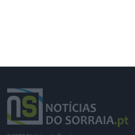
Menos de 1% dos fogos deste ano
causaram 81% da área ardida