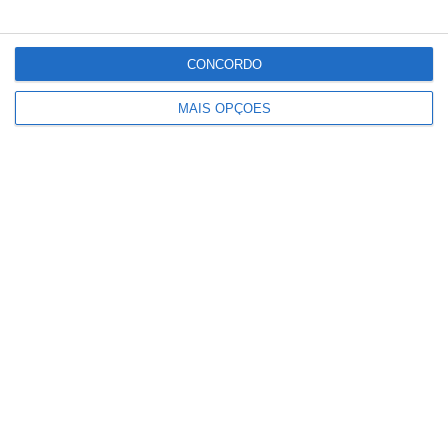
Comunidade que vivia em
construções ilegais em São
CONCORDO
Domingos vai ser realojada por
MAIS OPÇÕES
privado que adquiriu o terreno