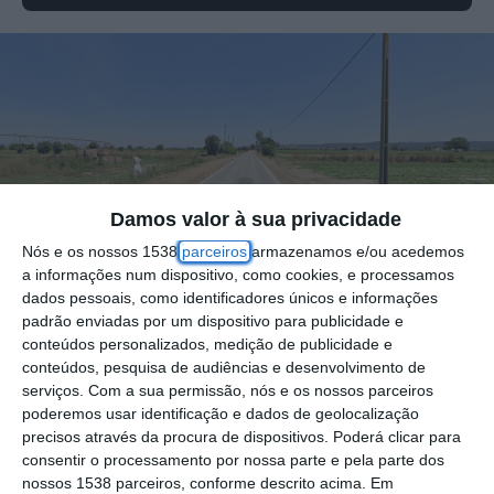
Damos valor à sua privacidade
Nós e os nossos 1538
parceiros
armazenamos e/ou acedemos
a informações num dispositivo, como cookies, e processamos
dados pessoais, como identificadores únicos e informações
padrão enviadas por um dispositivo para publicidade e
conteúdos personalizados, medição de publicidade e
A Câmara Municipal da Chamusca anunciou
conteúdos, pesquisa de audiências e desenvolvimento de
a interdição de circulação de viaturas
serviços.
Com a sua permissão, nós e os nossos parceiros
poderemos usar identificação e dados de geolocalização
pesadas na Estrada E.M. 1382 e na Estrada
precisos através da procura de dispositivos. Poderá clicar para
16 de setembro, conhecida como “Estrada
consentir o processamento por nossa parte e pela parte dos
nossos 1538 parceiros, conforme descrito acima. Em
do Campo”. A medida, baseada no parecer