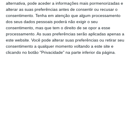
alternativa, pode aceder a informações mais pormenorizadas e
da Comissão de Trânsito do concelho,
alterar as suas preferências antes de consentir ou recusar o
consentimento.
Tenha em atenção que algum processamento
entrará em vigor no dia 1 de março de 2025.
dos seus dados pessoais poderá não exigir o seu
consentimento, mas que tem o direito de se opor a esse
De acordo com o edital publicado pelo
processamento. As suas preferências serão aplicadas apenas a
Município, a circulação estará interditada
este website. Você pode alterar suas preferências ou retirar seu
consentimento a qualquer momento voltando a este site e
apenas a viaturas pesadas, sendo
clicando no botão "Privacidade" na parte inferior da página.
excecionados veículos como viaturas de
emergência e socorro, viaturas militares e de
forças de segurança, bem como viaturas
municipais. Estão também autorizados
veículos de serviços essenciais, como água,
eletricidade, gás e telecomunicações,
viaturas de recolha de resíduos sólidos
urbanos, máquinas agrícolas, e veículos
utilizados para operações de carga e