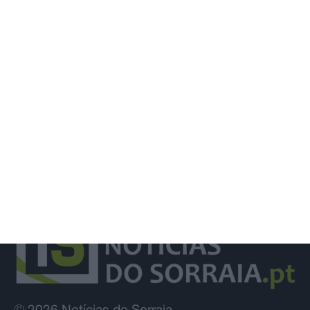
Detenções registadas pela PSP em
eventos desportivos aumentam 136%
e infrações descem