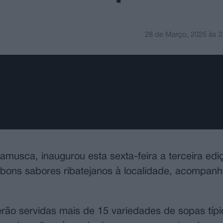
28 de Março, 2025
às
2
amusca, inaugurou esta sexta-feira a terceira edi
s bons sabores ribatejanos à localidade, acompan
rão servidas mais de 15 variedades de sopas típi