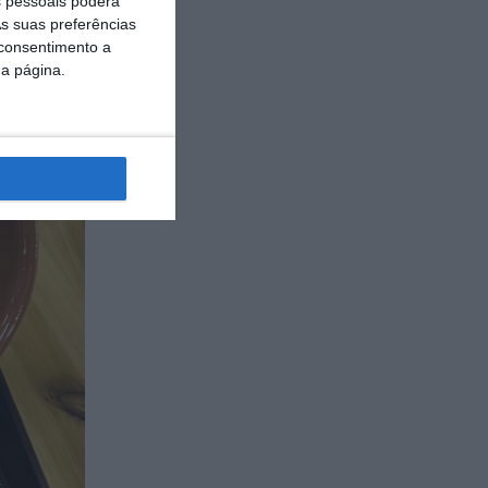
 pessoais poderá
s suas preferências
 consentimento a
da página.