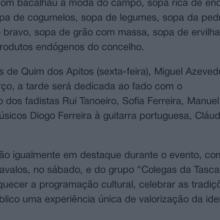
de com bacalhau à moda do campo, sopa rica de en
 sopa de cogumelos, sopa de legumes, sopa da ped
uro bravo, sopa de grão com massa, sopa de ervil
produtos endógenos do concelho.
 de Quim dos Apitos (sexta-feira), Miguel Azeved
ço, a tarde será dedicada ao fado com o
 dos fadistas Rui Tanoeiro, Sofia Ferreira, Manue
sicos Diogo Ferreira à guitarra portuguesa, Cláu
tarão igualmente em destaque durante o evento, c
Cavalos, no sábado, e do grupo “Colegas da Tasca
ecer a programação cultural, celebrar as tradiç
lico uma experiência única de valorização da ide