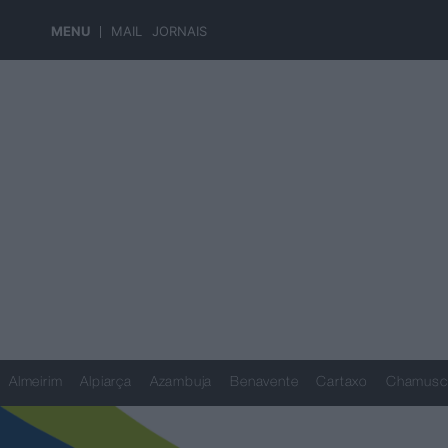
MENU
MAIL
JORNAIS
Almeirim
Alpiarça
Azambuja
Benavente
Cartaxo
Chamusc