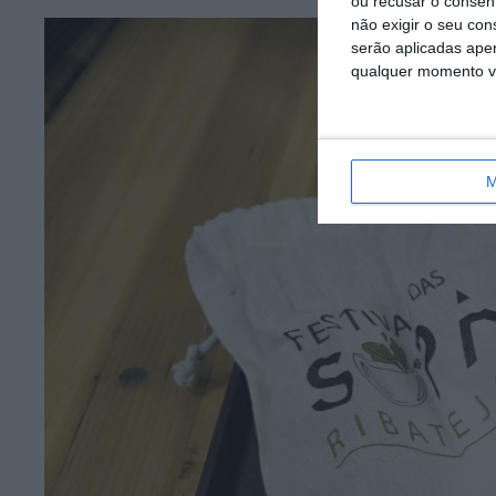
ou recusar o consen
não exigir o seu co
serão aplicadas apen
qualquer momento vol
M