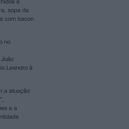
chidos e
ra, sopa da
has com bacon
o no
l João
dio Leandro à
om a atuação
”,
ões e a
ntidade