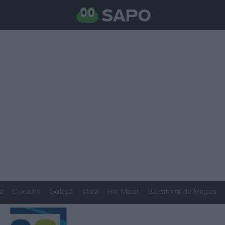
a
Coruche
Golegã
Mora
Rio Maior
Salvaterra de Magos