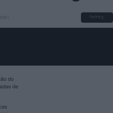
Partilhar
2:55
|
ção do
hadas de
cas