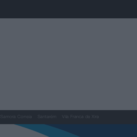
Samora Correia
Santarém
Vila Franca de Xira