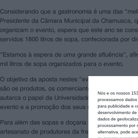
Considerando que a gastronomia é uma das “melh
Presidente da Câmara Municipal da Chamusca, qu
organizam o evento, espera que este ano se con
servidos 1800 litros de sopa, confecionada por di
“Estamos à espera de uma grande afluência”, af
mil litros de sopa organizados para o evento.
O objetivo da aposta nestes “eventos temáticos
são os produtos, os comerciantes e as empresas 
Nós e os nossos 15
autarca o papel da Universidade Sénior e de tod
processamos dados p
para publicidade e 
evento e a promoção dos seus usos e costumes.
desenvolvimento de 
dados de geolocaliza
Para além das sopas e doçaria tradicional, dest
processamento por n
alternativa, pode ac
artesanato de produtores da freguesia de Vale Ca