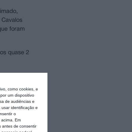
eimado,
 Cavalos
que foram
 os quase 2
over “o que
ando o
vo, como cookies, e
omover o
por um dispositivo
sa de audiências e
usar identificação e
nsentir o
s de
o acima. Em
s antes de consentir