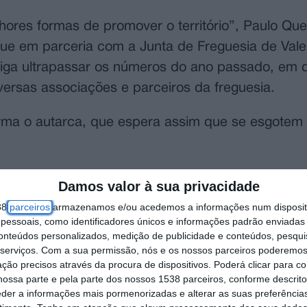
ores formas de promover o território”, Paulo Qu
e em parceria com a Junta de Freguesia de Vale
siga ultrapassar os números do ano passado, em 
versas associações e parceiros da freguesia.
irma o autarca, que espera assim que se esgotem
” do concelho da Chamusca passa muito por prom
Damos valor à sua privacidade
“, mas também “o território” no seu todo, destac
38
parceiros
armazenamos e/ou acedemos a informações num dispositi
a a comunidade que neste caso se juntou para pr
essoais, como identificadores únicos e informações padrão enviadas 
conteúdos personalizados, medição de publicidade e conteúdos, pesqui
serviços.
Com a sua permissão, nós e os nossos parceiros poderemos 
ção precisos através da procura de dispositivos. Poderá clicar para co
aque igualmente para a mostra e venda de produto
ossa parte e pela parte dos nossos 1538 parceiros, conforme descrit
eder a informações mais pormenorizadas e alterar as suas preferência
valos.