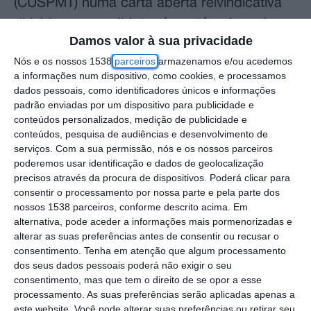
(CUSPMT) numa carta aberta reivindicativa
dirigida aos candidatos às autárquicas de
Damos valor à sua privacidade
outubro.
Nós e os nossos 1538
parceiros
armazenamos e/ou acedemos
a informações num dispositivo, como cookies, e processamos
Em comunicado, a CUSPMT, estrutura
dados pessoais, como identificadores únicos e informações
representativa da população de 11
padrão enviadas por um dispositivo para publicidade e
conteúdos personalizados, medição de publicidade e
municípios do Médio Tejo, disse que decidiu
conteúdos, pesquisa de audiências e desenvolvimento de
apresentar uma carta aberta a todos os
serviços.
Com a sua permissão, nós e os nossos parceiros
candidatos autárquicos para “relembrar
poderemos usar identificação e dados de geolocalização
precisos através da procura de dispositivos. Poderá clicar para
alguns dos problemas” que gostaria de “ver
consentir o processamento por nossa parte e pela parte dos
resolvidos” e que deveriam “merecer a
nossos 1538 parceiros, conforme descrito acima. Em
alternativa, pode aceder a informações mais pormenorizadas e
atenção” dos futuros autarcas a eleger na
alterar as suas preferências antes de consentir ou recusar o
sub-região do Médio Tejo, no distrito de
consentimento.
Tenha em atenção que algum processamento
dos seus dados pessoais poderá não exigir o seu
Santarém.
consentimento, mas que tem o direito de se opor a esse
processamento. As suas preferências serão aplicadas apenas a
Em declarações à agência Lusa, o porta-voz
este website. Você pode alterar suas preferências ou retirar seu