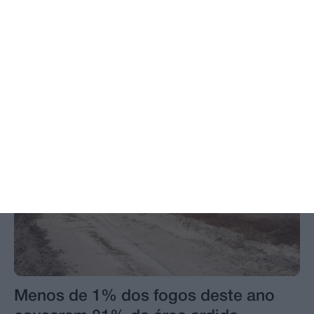
Cadastrado ameaça polícias com
faca a tentar escapar à prisão
Menos de 1% dos fogos deste ano