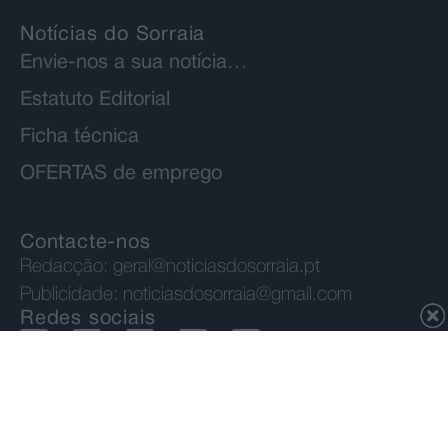
Notícias do Sorraia
Envie-nos a sua notícia…
Estatuto Editorial
Ficha técnica
OFERTAS de emprego
Contacte-nos
Redacção:
geral@noticiasdosorraia.pt
Publicidade:
noticiasdosorraia@gmail.com
Redes sociais