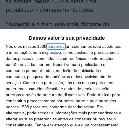
se arrasta desde 2022 e afeta uma
população maioritariamente idosa.
“Assentis é a freguesia mais distante da
sede do concelho, com escassos
Damos valor à sua privacidade
transportes, com população envelhecida e
Nós e os nossos 1538
parceiros
armazenamos e/ou acedemos
de parcos recursos, e é difícil compreender
a informações num dispositivo, como cookies, e processamos
dados pessoais, como identificadores únicos e informações
que digam à população que a alternativa é
padrão enviadas por um dispositivo para publicidade e
na cidade de Torres Novas”, afirmou à Lusa
conteúdos personalizados, medição de publicidade e
Manuel José Soares, porta-voz dos utentes
conteúdos, pesquisa de audiências e desenvolvimento de
serviços.
Com a sua permissão, nós e os nossos parceiros
da saúde.
poderemos usar identificação e dados de geolocalização
precisos através da procura de dispositivos. Poderá clicar para
Por isso, acrescentou, a comissão está “a
consentir o processamento por nossa parte e pela parte dos
nossos 1538 parceiros, conforme descrito acima. Em
preparar uma iniciativa pública” reivindicativa
alternativa, pode aceder a informações mais pormenorizadas e
de cuidados de saúde de proximidade que
alterar as suas preferências antes de consentir ou recusar o
consentimento.
Tenha em atenção que algum processamento
vai juntar a população em plenário no dia 07