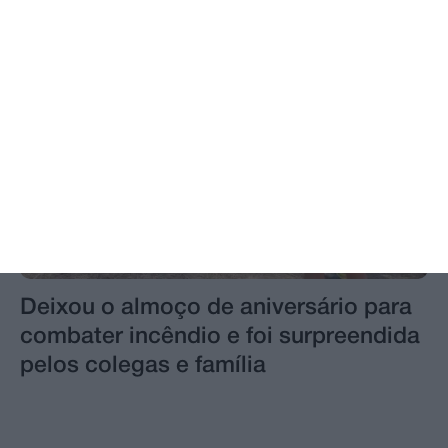
Deixou o almoço de aniversário para
combater incêndio e foi surpreendida
pelos colegas e família