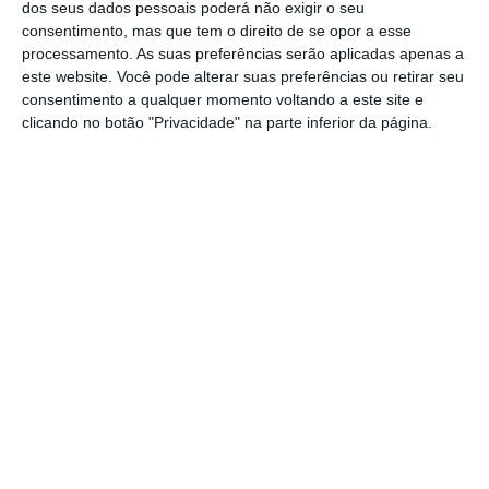
dos seus dados pessoais poderá não exigir o seu
de novembro, na Junta de Freguesia.
consentimento, mas que tem o direito de se opor a esse
processamento. As suas preferências serão aplicadas apenas a
Segundo Manuel Soares, o problema da falta
este website. Você pode alterar suas preferências ou retirar seu
consentimento a qualquer momento voltando a este site e
de médico de família numa freguesia com
clicando no botão "Privacidade" na parte inferior da página.
cerca de 2.500 habitantes e que dista 17
quilómetros da sede do concelho “não se
prende apenas com questões de ordem
clínica, mas também de ordem burocrática,
com as necessidades dos utentes ao nível
de baixas, atestados médicos”, entre outros.
O problema, notou, arrasta-se desde 2022 e
afeta uma população maioritariamente idosa,
sendo colocado pontualmente um médico na
freguesia, mas sem se conseguir a fixação
dos clínicos.