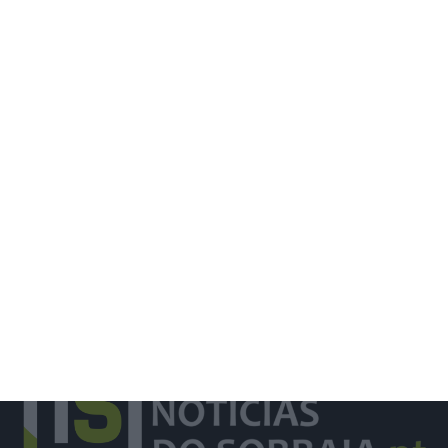
Agricultores de Abrantes defendem
intervenção em ribeira mas
Constância reclama reposição da
vegetação