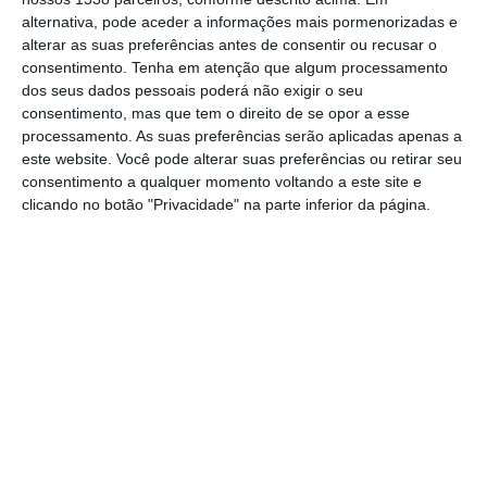
Alorna (USF Marquesa de Alorna), em
alternativa, pode aceder a informações mais pormenorizadas e
Almeirim, vai dinamizar uma Semana de
alterar as suas preferências antes de consentir ou recusar o
consentimento.
Tenha em atenção que algum processamento
Rastreio do Cancro do Colo do Útero, entre
dos seus dados pessoais poderá não exigir o seu
os dias 28 de julho e 1 de agosto, com o
consentimento, mas que tem o direito de se opor a esse
objetivo de reforçar a prevenção e o
processamento. As suas preferências serão aplicadas apenas a
este website. Você pode alterar suas preferências ou retirar seu
diagnóstico precoce desta doença.
consentimento a qualquer momento voltando a este site e
clicando no botão "Privacidade" na parte inferior da página.
Durante esta semana, serão disponibilizadas
vagas para a realização de citologias, um
exame essencial na deteção precoce de
lesões que podem evoluir para cancro. Os
rastreios decorrem em dois períodos diários
— das 08h00 às 10h00 e das 16h00 às
18h00 — e destinam-se a mulheres entre os
30 e os 69 anos que não tenham realizado
citologia nos últimos cinco anos.