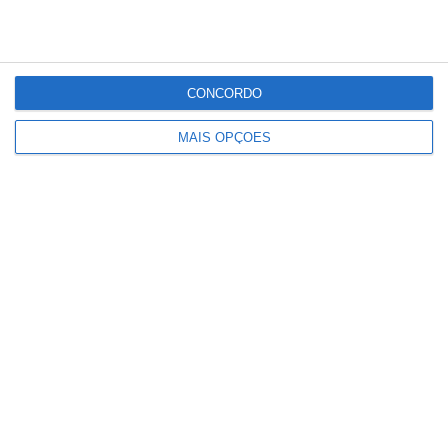
Golegã e Chamusca pedem soluções
CONCORDO
urgentes para a travessia do Tejo
MAIS OPÇÕES