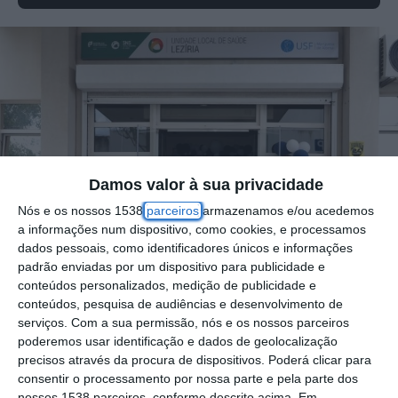
Damos valor à sua privacidade
Nós e os nossos 1538
parceiros
armazenamos e/ou acedemos
a informações num dispositivo, como cookies, e processamos
dados pessoais, como identificadores únicos e informações
padrão enviadas por um dispositivo para publicidade e
conteúdos personalizados, medição de publicidade e
conteúdos, pesquisa de audiências e desenvolvimento de
serviços.
Com a sua permissão, nós e os nossos parceiros
poderemos usar identificação e dados de geolocalização
precisos através da procura de dispositivos. Poderá clicar para
A Unidade de Saúde Familiar Marquesa de
consentir o processamento por nossa parte e pela parte dos
nossos 1538 parceiros, conforme descrito acima. Em