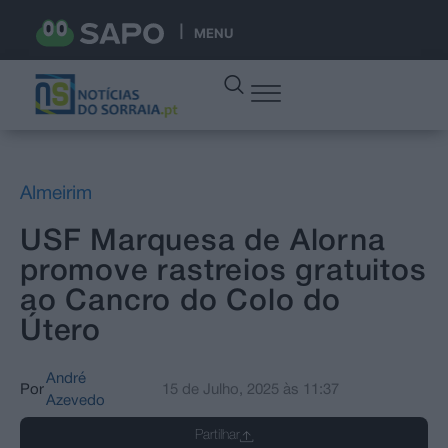
MENU
Almeirim
USF Marquesa de Alorna
promove rastreios gratuitos
ao Cancro do Colo do
Útero
André
Por
15 de Julho, 2025
às
11:37
Azevedo
Partilhar