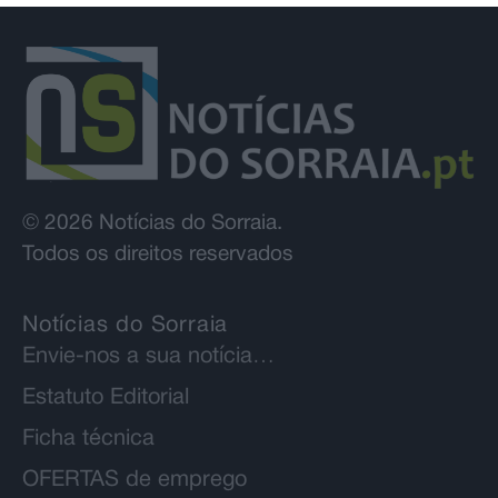
© 2026 Notícias do Sorraia.
Todos os direitos reservados
Notícias do Sorraia
Envie-nos a sua notícia…
Estatuto Editorial
Ficha técnica
OFERTAS de emprego