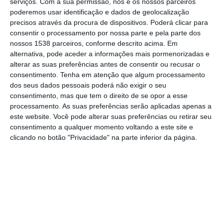
serviços.
Com a sua permissão, nós e os nossos parceiros
08:15 no Portal do Serviço Nacional de
poderemos usar identificação e dados de geolocalização
Saúde (SNS).
precisos através da procura de dispositivos. Poderá clicar para
consentir o processamento por nossa parte e pela parte dos
nossos 1538 parceiros, conforme descrito acima. Em
De acordo com a informação, estão
alternativa, pode aceder a informações mais pormenorizadas e
encerrados os serviços de urgência de
alterar as suas preferências antes de consentir ou recusar o
Ginecologia e Obstetrícia do Hospital de São
consentimento.
Tenha em atenção que algum processamento
dos seus dados pessoais poderá não exigir o seu
Bernardo, em Setúbal, do Hospital de Braga,
consentimento, mas que tem o direito de se opor a esse
do Hospital Distrital de Santarém, do Hospital
processamento. As suas preferências serão aplicadas apenas a
este website. Você pode alterar suas preferências ou retirar seu
Beatriz Ângelo, em Almada, e do Hospital
consentimento a qualquer momento voltando a este site e
Santo André, em Leiria.
clicando no botão "Privacidade" na parte inferior da página.
O Hospital Professor Dr. Fernando Fonseca,
conhecido como Hospital Amadora-Sintra,
tem a urgência de Obstetrícia e Ginecologia
referenciada entre as 00:00 e a meia-noite, e
o Hospital Garcia de Orta, em Almada, tem a