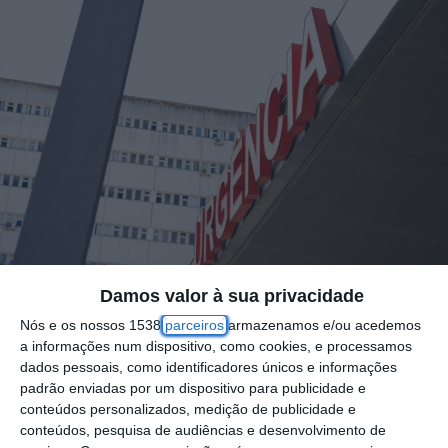
Damos valor à sua privacidade
Nós e os nossos 1538
parceiros
armazenamos e/ou acedemos
a informações num dispositivo, como cookies, e processamos
dados pessoais, como identificadores únicos e informações
Cinco urgências de Obstetrícia e Ginecologia
padrão enviadas por um dispositivo para publicidade e
e duas de Pediatria estão hoje encerradas,
conteúdos personalizados, medição de publicidade e
segundo a informação disponibilizada às
conteúdos, pesquisa de audiências e desenvolvimento de