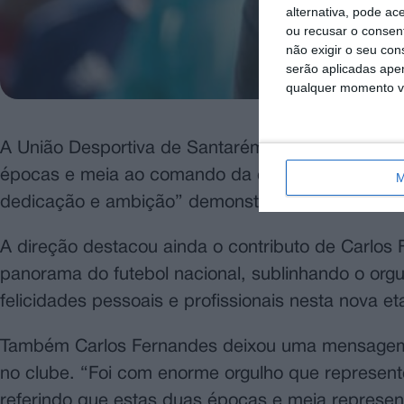
alternativa, pode ac
ou recusar o consen
não exigir o seu co
serão aplicadas apen
qualquer momento vol
A União Desportiva de Santarém anunciou a saída
épocas e meia ao comando da equipa principal. E
M
dedicação e ambição” demonstrados pelo técnico 
A direção destacou ainda o contributo de Carlo
panorama do futebol nacional, sublinhando o orgu
felicidades pessoais e profissionais nesta nova e
Também Carlos Fernandes deixou uma mensagem d
no clube. “Foi com enorme orgulho que represent
referindo que estas duas épocas e meia represen