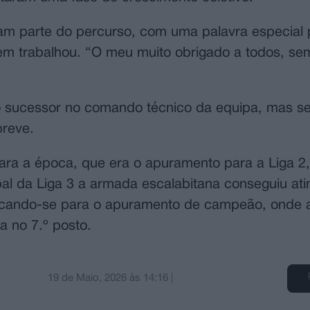
ram parte do percurso, com uma palavra especial
uem trabalhou. “O meu muito obrigado a todos, s
 o sucessor no comando técnico da equipa, mas 
breve.
para a época, que era o apuramento para a Liga 2,
al da Liga 3 a armada escalabitana conseguiu atin
ificando-se para o apuramento de campeão, onde
a no 7.º posto.
19 de Maio, 2026
às
14:16
|