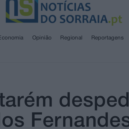
Economia
Opinião
Regional
Reportagens
tarém desped
rlos Fernande