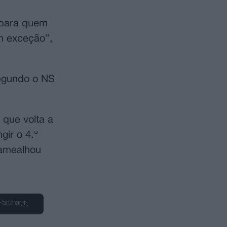
 para quem
em exceção”,
segundo o NS
 que volta a
gir o 4.º
 amealhou
Partilhar