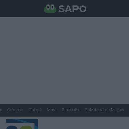
a
Coruche
Golegã
Mora
Rio Maior
Salvaterra de Magos