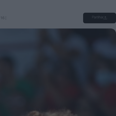
Partilhar
:16
|