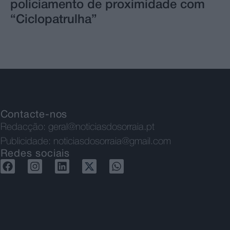
policiamento de proximidade com
“Ciclopatrulha”
Contacte-nos
Redacção:
geral@noticiasdosorraia.pt
Publicidade:
noticiasdosorraia@gmail.com
Redes sociais