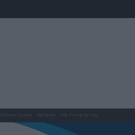
Samora Correia
Santarém
Vila Franca de Xira