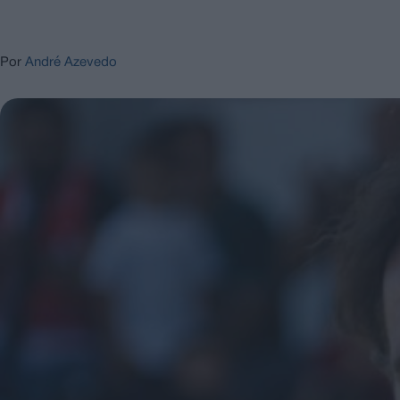
Por
André Azevedo