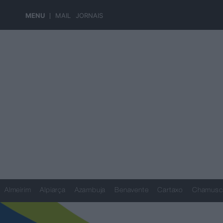
MENU
MAIL
JORNAIS
Almeirim
Alpiarça
Azambuja
Benavente
Cartaxo
Chamusc