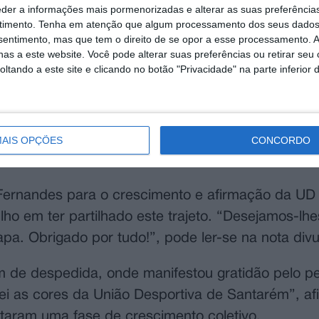
eder a informações mais pormenorizadas e alterar as suas preferência
timento.
Tenha em atenção que algum processamento dos seus dados
nsentimento, mas que tem o direito de se opor a esse processamento. A
as a este website. Você pode alterar suas preferências ou retirar seu
tando a este site e clicando no botão "Privacidade" na parte inferior 
 do treinador Carlos Fernandes, encerrando um c
m comunicado oficial, o clube agradeceu o “profi
AIS OPÇÕES
CONCORDO
e pela sua equipa técnica ao longo do percurso.
s Fernandes para o crescimento e afirmação da U
lho em ter partilhado este trajeto. “Desejamos-lh
tapa. Obrigado por tudo!”, pode ler-se na nota div
e despedida, onde manifestou gratidão pelo per
ei as cores da União Desportiva de Santarém”, af
taram uma fase de crescimento coletivo.