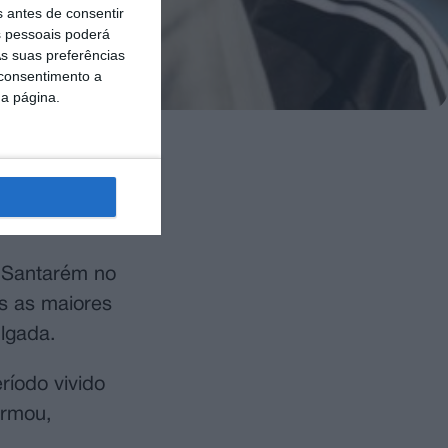
s antes de consentir
 pessoais poderá
s suas preferências
 consentimento a
da página.
iclo de duas
ssionalismo,
D Santarém no
es as maiores
ulgada.
íodo vivido
irmou,