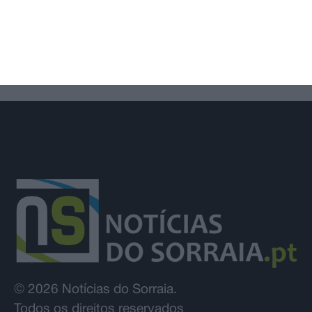
União de Santarém entra na Liga 3
com derrota na Covilhã
© 2026 Notícias do Sorraia.
Todos os direitos reservados