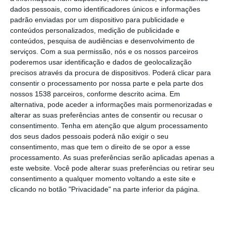
Instituto da Conservação da Natureza e das
dados pessoais, como identificadores únicos e informações
padrão enviadas por um dispositivo para publicidade e
Florestas (ICNF).
conteúdos personalizados, medição de publicidade e
conteúdos, pesquisa de audiências e desenvolvimento de
O relatório provisório do ICNF, referente a 31
serviços.
Com a sua permissão, nós e os nossos parceiros
de julho e hoje divulgado, dá conta que os
poderemos usar identificação e dados de geolocalização
precisos através da procura de dispositivos. Poderá clicar para
incêndios investigados até àquela data
consentir o processamento por nossa parte e pela parte dos
tiveram como causas mais frequentes as
nossos 1538 parceiros, conforme descrito acima. Em
alternativa, pode aceder a informações mais pormenorizadas e
queimas e queimadas (32%), seguido do
alterar as suas preferências antes de consentir ou recusar o
“incendiarismo – imputáveis” (25%) e
consentimento.
Tenha em atenção que algum processamento
dos seus dados pessoais poderá não exigir o seu
reacendimentos (8%).
consentimento, mas que tem o direito de se opor a esse
processamento. As suas preferências serão aplicadas apenas a
O ICNF refere que, dos 4.758 incêndios
este website. Você pode alterar suas preferências ou retirar seu
rurais verificados até ao final de julho, foram
consentimento a qualquer momento voltando a este site e
clicando no botão "Privacidade" na parte inferior da página.
investigados 2.895, dos quais 61% têm o
processo de averiguação de causas
concluído.