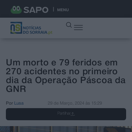
MENU
Um morto e 79 feridos em
270 acidentes no primeiro
dia da Operação Páscoa da
GNR
Por
Lusa
29 de Março, 2024
às
15:29
Partilhar