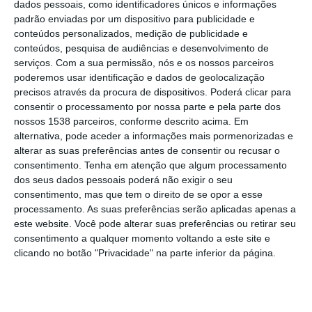
dados pessoais, como identificadores únicos e informações
três em estado grave, segundo dados
padrão enviadas por um dispositivo para publicidade e
provisórios da operação “Páscoa 2024” hoje
conteúdos personalizados, medição de publicidade e
conteúdos, pesquisa de audiências e desenvolvimento de
divulgados.
serviços.
Com a sua permissão, nós e os nossos parceiros
poderemos usar identificação e dados de geolocalização
O acidente que provocou a morte da jovem
precisos através da procura de dispositivos. Poderá clicar para
ocorreu às 21:56, na autoestrada 16, ao
consentir o processamento por nossa parte e pela parte dos
nossos 1538 parceiros, conforme descrito acima. Em
quilómetro 1,100 no sentido Cascais-Sintra,
alternativa, pode aceder a informações mais pormenorizadas e
e resultou de uma colisão entre dois
alterar as suas preferências antes de consentir ou recusar o
consentimento.
Tenha em atenção que algum processamento
veículos, adianta em comunicado a GNR.
dos seus dados pessoais poderá não exigir o seu
consentimento, mas que tem o direito de se opor a esse
No âmbito da Operação “Páscoa 2024”, os
processamento. As suas preferências serão aplicadas apenas a
este website. Você pode alterar suas preferências ou retirar seu
militares da GNR realizaram entre as 00:00 e
consentimento a qualquer momento voltando a este site e
as 23:59 de quinta-feira várias operações de
clicando no botão "Privacidade" na parte inferior da página.
“fiscalização e patrulhamento intensivo” nas
estradas do país para que os condutores
“cheguem aos seus locais de destino em