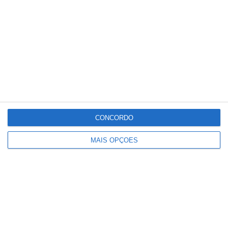
perigosas, como a condução sob a influência
do álcool e substâncias psicotrópicas,
excesso de velocidade, manobras de
ultrapassagem, bem como à utilização
indevida do telemóvel, a não utilização do
cinto de segurança e da cadeirinha para as
crianças e as condições de segurança dos
veículos.
CONCORDO
MAIS OPÇÕES
Partilhar