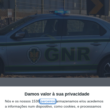
A GNR registou na quinta-feira 270 acidentes
Damos valor à sua privacidade
rodoviários, que causaram a morte de uma
Nós e os nossos 1538
parceiros
armazenamos e/ou acedemos
jovem de 26 anos e 79 feridos, dos quais
a informações num dispositivo, como cookies, e processamos