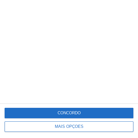
Detenções registadas pela PSP em
eventos desportivos aumentam 136%
e infrações descem
CONCORDO
MAIS OPÇÕES