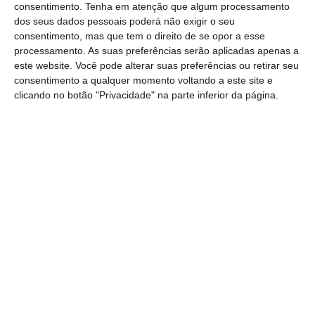
Benévolos de Sangue, junto à rotunda do
consentimento.
Tenha em atenção que algum processamento
dos seus dados pessoais poderá não exigir o seu
supermercado Continente e McDonalds de
consentimento, mas que tem o direito de se opor a esse
Santarém, na tarde de quinta-feira, 5 de
processamento. As suas preferências serão aplicadas apenas a
dezembro. O alerta foi dado pelas 16h40.
este website. Você pode alterar suas preferências ou retirar seu
consentimento a qualquer momento voltando a este site e
clicando no botão "Privacidade" na parte inferior da página.
Segundo fonte da Proteção Civil, a vítima,
que atravessava a passadeira no momento
do acidente, sofreu apenas ferimentos
ligeiros, mas acabou por ser transportada ao
Hospital Distrital de Santarém para
observação.
No local estiveram nove operacionais dos
Bombeiros Voluntários e dos Sapadores de
Santarém, apoiados por três veículos. A PSP
tomou conta da ocorrência e está a apurar