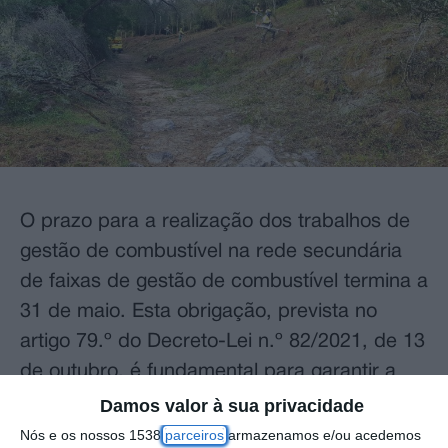
O prazo para a realização dos trabalhos de
gestão de combustível na rede secundária
de faixas de gestão de combustível termina a
31 de maio. Esta obrigação, prevista no
artigo 79.º do Decreto-Lei n.º 82/2021, de 13
de outubro, é fundamental para garantir a
segurança das populações e a proteção do
Damos valor à sua privacidade
território contra os incêndios florestais, que
Nós e os nossos 1538
parceiros
armazenamos e/ou acedemos