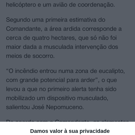
helicóptero e um avião de coordenação.
Segundo uma primeira estimativa do
Comandante, a área ardida corresponde a
cerca de quatro hectares, que só não foi
maior dada a musculada intervenção dos
meios de socorro.
“O incêndio entrou numa zona de eucalipto,
com grande potencial para arder”, o que
levou a que no primeiro alerta tenha sido
mobilizado um dispositivo musculado,
salientou José Nepomuceno.
De acordo com o Comandante, os elementos
Damos valor à sua privacidade
que sofreram ferimentos, por exaustão e