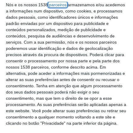
Nós e os nossos 1538
parceiros
armazenamos e/ou acedemos
inalação de fumos, uma bombeira de
a informações num dispositivo, como cookies, e processamos
Samora Correia, que foi transportada ao
dados pessoais, como identificadores únicos e informações
Hospital de Vila Franca de Xira e outro que
padrão enviadas por um dispositivo para publicidade e
conteúdos personalizados, medição de publicidade e
foi assistido no local, são feridos leves.
conteúdos, pesquisa de audiências e desenvolvimento de
serviços.
Com a sua permissão, nós e os nossos parceiros
Um popular que apoiava os bombeiros
poderemos usar identificação e dados de geolocalização
precisos através da procura de dispositivos. Poderá clicar para
sofreu também ferimentos leves, sobretudo
consentir o processamento por nossa parte e pela parte dos
por inalação de fumos e pequenas
nossos 1538 parceiros, conforme descrito acima. Em
alternativa, pode aceder a informações mais pormenorizadas e
queimaduras, foi assistido no local e recusou
alterar as suas preferências antes de consentir ou recusar o
transporte a unidade hospitalar.
consentimento.
Tenha em atenção que algum processamento
dos seus dados pessoais poderá não exigir o seu
Nas próximas horas os bombeiros vão
consentimento, mas que tem o direito de se opor a esse
processamento. As suas preferências serão aplicadas apenas a
efetuar as operações de rescaldo e vigilância
este website. Você pode alterar suas preferências ou retirar seu
do perímetro do incêndio.
consentimento a qualquer momento voltando a este site e
clicando no botão "Privacidade" na parte inferior da página.
A GNR esteve também no local, e investigará