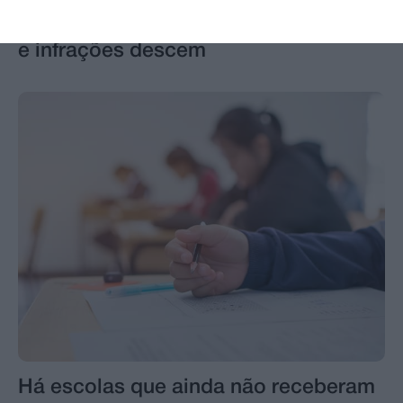
eventos desportivos aumentam 136%
e infrações descem
Há escolas que ainda não receberam