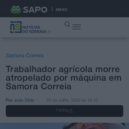
MENU
Samora Correia
Trabalhador agrícola morre
atropelado por máquina em
Samora Correia
Por
João Dinis
25 de Julho, 2025
às
16:10
Partilhar