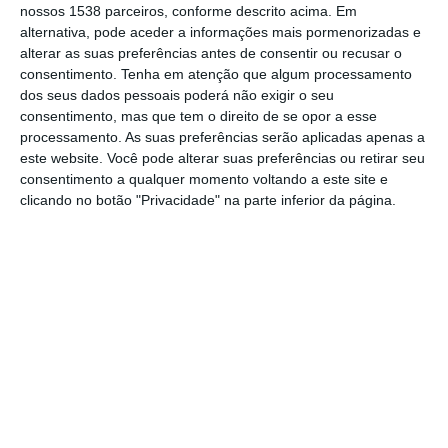
sexta-feira, 25 de julho, na sequência de um
nossos 1538 parceiros, conforme descrito acima. Em
alternativa, pode aceder a informações mais pormenorizadas e
atropelamento causado por uma máquina
alterar as suas preferências antes de consentir ou recusar o
agrícola, num campo agrícola próximo do
consentimento.
Tenha em atenção que algum processamento
Monte dos Apupos, na Herdade de Pancas,
dos seus dados pessoais poderá não exigir o seu
consentimento, mas que tem o direito de se opor a esse
em Samora Correia.
processamento. As suas preferências serão aplicadas apenas a
este website. Você pode alterar suas preferências ou retirar seu
De acordo com fonte dos Bombeiros de
consentimento a qualquer momento voltando a este site e
clicando no botão "Privacidade" na parte inferior da página.
Samora Correia, o alerta foi dado pelas
15.12 horas, e à chegada dos meios de
socorro a vítima encontrava-se em paragem
cardiorrespiratória.
Apesar dos esforços, o óbito viria a ser
declarado pela equipa médica da Viatura
Médica de Emergência e Reanimação
(VMER) do Hospital de Vila Franca de Xira.