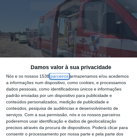
Damos valor à sua privacidade
Nós e os nossos 1538
parceiros
armazenamos e/ou acedemos
a informações num dispositivo, como cookies, e processamos
dados pessoais, como identificadores únicos e informações
padrão enviadas por um dispositivo para publicidade e
Foto por: Direitos Reservados
conteúdos personalizados, medição de publicidade e
conteúdos, pesquisa de audiências e desenvolvimento de
serviços.
Com a sua permissão, nós e os nossos parceiros
Um trabalhador rural de 63 anos de idade,
poderemos usar identificação e dados de geolocalização
precisos através da procura de dispositivos. Poderá clicar para
de nacionalidade romena, morreu esta
consentir o processamento por nossa parte e pela parte dos