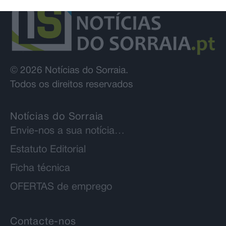
© 2026 Notícias do Sorraia.
Todos os direitos reservados
Notícias do Sorraia
Envie-nos a sua notícia…
Estatuto Editorial
Ficha técnica
OFERTAS de emprego
Contacte-nos