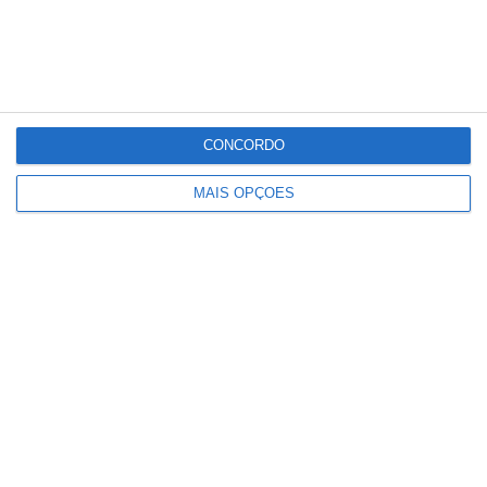
CONCORDO
MAIS OPÇÕES
Cinema ao ar livre regressa à
Azinhaga com três sessões gratuitas