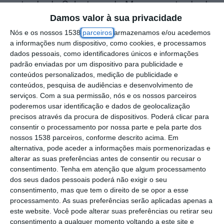
entrada de Salvaterra de Magos, na tarde de
Damos valor à sua privacidade
terça-feira, 9 de dezembro.
Nós e os nossos 1538
parceiros
armazenamos e/ou acedemos
a informações num dispositivo, como cookies, e processamos
O alerta foi dado pelas 17h00.
dados pessoais, como identificadores únicos e informações
padrão enviadas por um dispositivo para publicidade e
Da colisão resultaram dois feridos leves,
conteúdos personalizados, medição de publicidade e
ainda a ser assistidos no local, um deles é
conteúdos, pesquisa de audiências e desenvolvimento de
serviços.
Com a sua permissão, nós e os nossos parceiros
um bombeiro que seguia na ambulância. O
poderemos usar identificação e dados de geolocalização
segundo ferido é um civil, que seguia na
precisos através da procura de dispositivos. Poderá clicar para
consentir o processamento por nossa parte e pela parte dos
viatura ligeira.
nossos 1538 parceiros, conforme descrito acima. Em
alternativa, pode aceder a informações mais pormenorizadas e
No local estiveram 18 operacionais dos
alterar as suas preferências antes de consentir ou recusar o
consentimento.
Tenha em atenção que algum processamento
Bombeiros Voluntários de Salvaterra de
dos seus dados pessoais poderá não exigir o seu
Magos e Almeirim e Municipais de Alpiarça,
consentimento, mas que tem o direito de se opor a esse
apoiados por nove viaturas, bem como a
processamento. As suas preferências serão aplicadas apenas a
este website. Você pode alterar suas preferências ou retirar seu
Viatura Médica de Emergência e
consentimento a qualquer momento voltando a este site e