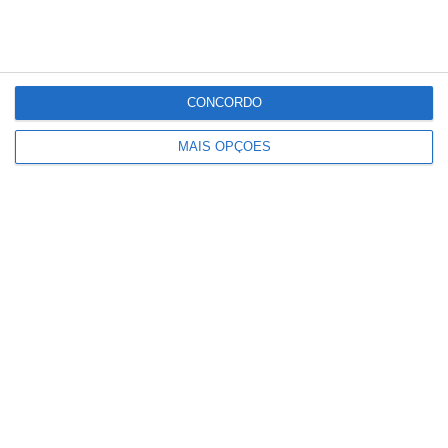
referiu Carlos Cortes, para quem, apesar de
os médicos “não terem sido incluídos na
preparação desta reforma, não significa que
não estão atentos”.
CONCORDO
MAIS OPÇÕES
Partilhar
Conteúdo
relacionado