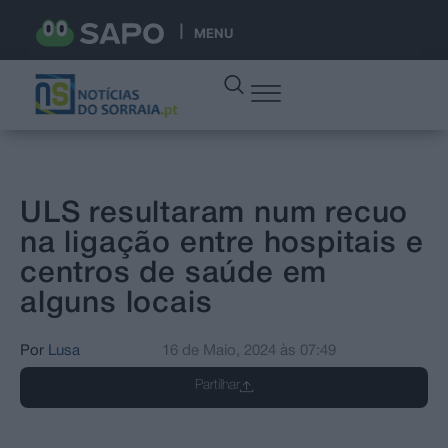
MENU
ULS resultaram num recuo
na ligação entre hospitais e
centros de saúde em
alguns locais
Por
Lusa
16 de Maio, 2024
às
07:49
Partilhar