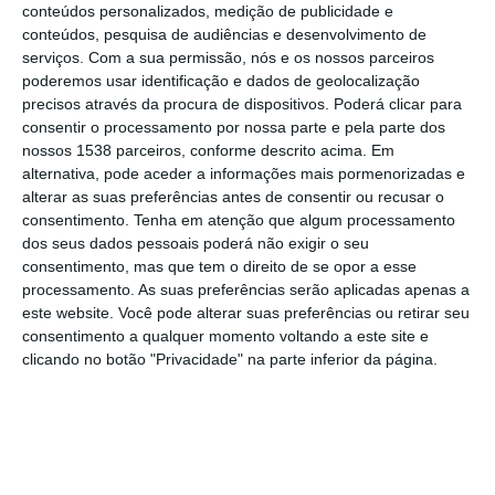
conteúdos personalizados, medição de publicidade e
conteúdos, pesquisa de audiências e desenvolvimento de
O bastonário falava num `webinar´ dedicado
serviços.
Com a sua permissão, nós e os nossos parceiros
poderemos usar identificação e dados de geolocalização
ao tema das ULS, no âmbito de várias
precisos através da procura de dispositivos. Poderá clicar para
iniciativas que a OM está a promover esta
consentir o processamento por nossa parte e pela parte dos
semana para assinalar o Dia Mundial do
nossos 1538 parceiros, conforme descrito acima. Em
alternativa, pode aceder a informações mais pormenorizadas e
Médico de Família.
alterar as suas preferências antes de consentir ou recusar o
consentimento.
Tenha em atenção que algum processamento
Em 2023, no âmbito da reforma do Serviço
dos seus dados pessoais poderá não exigir o seu
consentimento, mas que tem o direito de se opor a esse
Nacional de Saúde (SNS), o anterior Governo
processamento. As suas preferências serão aplicadas apenas a
aprovou a generalização das ULS, prevendo
este website. Você pode alterar suas preferências ou retirar seu
uma cobertura integral do país através de
consentimento a qualquer momento voltando a este site e
clicando no botão "Privacidade" na parte inferior da página.
um total de 39 dessas unidades.
Na prática, as ULS integram numa mesma
entidade os cuidados prestados pelos
centros de saúde e pelos hospitais,