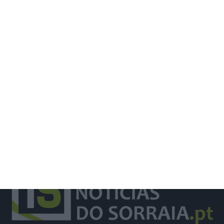
ULS Lezíria reforça transformação
digital na saúde através do projeto
Value4Health