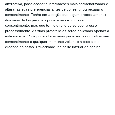
técnica considerada o “padrão de ouro” no
alternativa, pode aceder a informações mais pormenorizadas e
diagnóstico precoce do cancro da próstata,
alterar as suas preferências antes de consentir ou recusar o
consentimento.
Tenha em atenção que algum processamento
foi hoje anunciado.
dos seus dados pessoais poderá não exigir o seu
consentimento, mas que tem o direito de se opor a esse
O procedimento, agora disponível na
processamento. As suas preferências serão aplicadas apenas a
este website. Você pode alterar suas preferências ou retirar seu
instituição, que agrega as unidades
consentimento a qualquer momento voltando a este site e
hospitalares de Abrantes, Tomar e Torres
clicando no botão "Privacidade" na parte inferior da página.
Novas, no distrito de Santarém, combina
imagens de ecografia e ressonância
magnética, permitindo maior precisão na
deteção de lesões suspeitas.
O diretor do Serviço de Urologia, João
Rabindranath Dias, citado na nota
informativa, destacou que esta técnica
“permite identificar lesões pequenas e