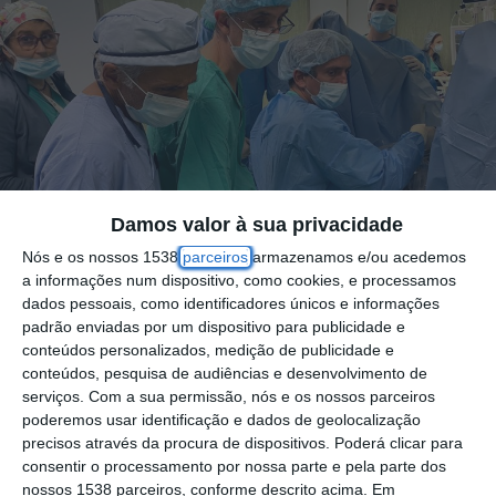
Damos valor à sua privacidade
Nós e os nossos 1538
parceiros
armazenamos e/ou acedemos
a informações num dispositivo, como cookies, e processamos
dados pessoais, como identificadores únicos e informações
padrão enviadas por um dispositivo para publicidade e
Foto por: ULSMT
conteúdos personalizados, medição de publicidade e
conteúdos, pesquisa de audiências e desenvolvimento de
serviços.
Com a sua permissão, nós e os nossos parceiros
A Unidade Local de Saúde (ULS) do Médio
poderemos usar identificação e dados de geolocalização
Tejo realizou, no Hospital de Tomar, a sua
precisos através da procura de dispositivos. Poderá clicar para
consentir o processamento por nossa parte e pela parte dos
primeira biópsia de fusão da próstata,
nossos 1538 parceiros, conforme descrito acima. Em