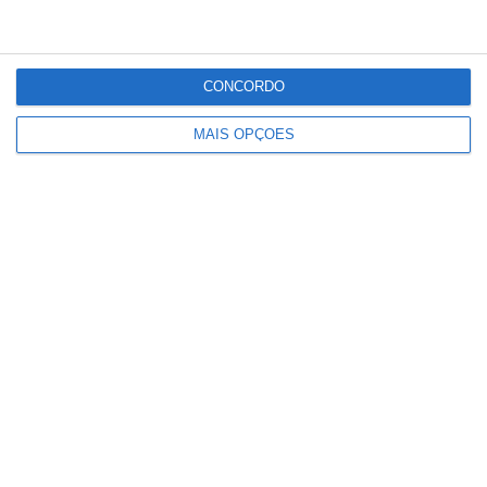
CONCORDO
Cinema ao ar livre regressa à
Azinhaga com três sessões gratuitas
MAIS OPÇÕES