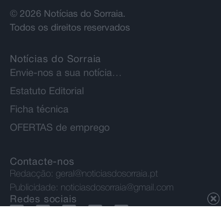
© 2026 Notícias do Sorraia.
Todos os direitos reservados
Notícias do Sorraia
Envie-nos a sua notícia…
Estatuto Editorial
Ficha técnica
OFERTAS de emprego
Contacte-nos
Redacção:
geral@noticiasdosorraia.pt
Publicidade:
noticiasdosorraia@gmail.com
Redes sociais