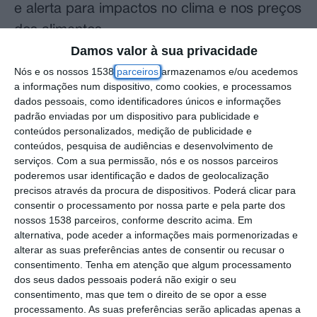
e alerta para impactos no clima e nos preços
dos alimentos.
Damos valor à sua privacidade
O Centro Comum de Investigação (JRC na
Nós e os nossos 1538
parceiros
armazenamos e/ou acedemos
a informações num dispositivo, como cookies, e processamos
sigla original, “Joint Research Centre”)
dados pessoais, como identificadores únicos e informações
adverte que o El Niño (aquecimento das
padrão enviadas por um dispositivo para publicidade e
águas no oceano Pacífico) pode atingir uma
conteúdos personalizados, medição de publicidade e
conteúdos, pesquisa de audiências e desenvolvimento de
intensidade inédita, com impactos também
serviços.
Com a sua permissão, nós e os nossos parceiros
nas deslocações populacionais e nos riscos
poderemos usar identificação e dados de geolocalização
precisos através da procura de dispositivos. Poderá clicar para
humanitários.
consentir o processamento por nossa parte e pela parte dos
nossos 1538 parceiros, conforme descrito acima. Em
São conclusões do relatório publicado hoje
alternativa, pode aceder a informações mais pormenorizadas e
pelo serviço científico da Comissão Europeia,
alterar as suas preferências antes de consentir ou recusar o
consentimento.
Tenha em atenção que algum processamento
que analisa antecipadamente os potenciais
dos seus dados pessoais poderá não exigir o seu
efeitos do fenómeno, com base em
consentimento, mas que tem o direito de se opor a esse
processamento. As suas preferências serão aplicadas apenas a
previsões sazonais que alimentam o Serviço