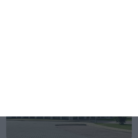
ULS Lezíria reforça transformação
digital na saúde através do projeto
Value4Health