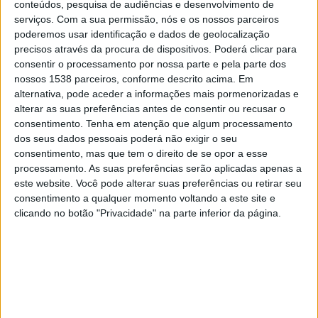
conteúdos, pesquisa de audiências e desenvolvimento de
Turismo de Portugal, Arnaldo Frade,
serviços.
Com a sua permissão, nós e os nossos parceiros
poderemos usar identificação e dados de geolocalização
Delegado Regional do Alentejo do Instituto do
precisos através da procura de dispositivos. Poderá clicar para
Emprego e da Formação Profissional, José
consentir o processamento por nossa parte e pela parte dos
nossos 1538 parceiros, conforme descrito acima. Em
Santos, Presidente da Entidade Regional
alternativa, pode aceder a informações mais pormenorizadas e
Turismo do Alentejo e Ribatejo, e Carlos Pinto
alterar as suas preferências antes de consentir ou recusar o
de Sá, Presidente da Câmara Municipal de
consentimento.
Tenha em atenção que algum processamento
dos seus dados pessoais poderá não exigir o seu
Évora.
consentimento, mas que tem o direito de se opor a esse
processamento. As suas preferências serão aplicadas apenas a
Entre as empresas participantes, destacam-
este website. Você pode alterar suas preferências ou retirar seu
consentimento a qualquer momento voltando a este site e
se nomes como Emirates, Highgate, Burger
clicando no botão "Privacidade" na parte inferior da página.
King, Vila Galé, Zoomarine, Minor, Sky Dive
Portugal, bem como diversas organizações
de caráter mais regional. As oportunidades
de emprego abrangerão diversas áreas,
incluindo Hotelaria, Restauração,