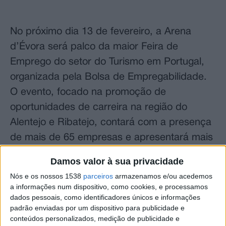
No próximo dia 13 de fevereiro, a Arena
d’Évora será palco da maior Feira de
Emprego do setor do Turismo em Portugal,
organizada pela Bolsa de Empregabilidade.
O evento, focado na promoção de
oportunidades de carreira na região do
Alentejo e Ribatejo, contará com a presença
de mais de 65 empresas e apresentará mais
de 600 ofertas de emprego.
Damos valor à sua privacidade
Nós e os nossos 1538
parceiros
armazenamos e/ou acedemos
A Feira de Emprego do Turismo do Alentejo
a informações num dispositivo, como cookies, e processamos
já tem confirmada a participação de diversas
dados pessoais, como identificadores únicos e informações
personalidades de relevo, incluindo Carlos
padrão enviadas por um dispositivo para publicidade e
conteúdos personalizados, medição de publicidade e
Abade, Presidente do Conselho Diretivo do